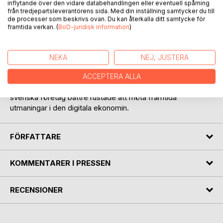
Digitaliseringen har djupgående effekter på samhället, och
inflytande över den vidare databehandlingen eller eventuell spårning
från tredjepartsleverantörens sida. Med din inställning samtycker du till
inte minst på konkurrensen. I Konjunkturrådets rapport 2021
de processer som beskrivs ovan. Du kan återkalla ditt samtycke för
beskriver och analyserar fyra forskare de ekonomiska
framtida verkan. (
BoD-juridisk information
)
mekanismer och de lagar och rättstillämpningar som
tillsammans formar samspelet mellan digitalisering och
konkurrens. Särskild vikt läggs vid att granska
NEKA
NEJ, JUSTERA
plattformsmarknader och nätverksexternaliteter. De
resonerar kring vad utvecklingen innebär för en liten
ACCEPTERA ALLA
exportorienterad nation som Sverige och vad som kan göra
svenska företag bättre rustade att möta framtida
utmaningar i den digitala ekonomin.
FÖRFATTARE
KOMMENTARER I PRESSEN
RECENSIONER