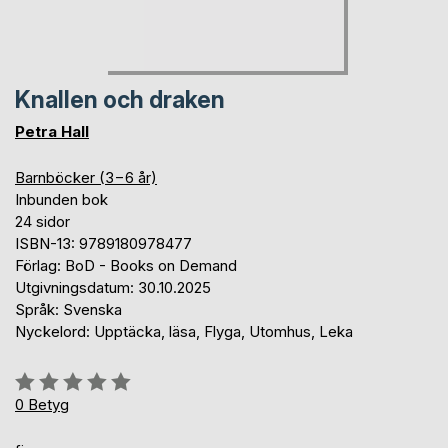
Knallen och draken
Petra Hall
Barnböcker (3−6 år)
Inbunden bok
24 sidor
ISBN-13: 9789180978477
Förlag: BoD - Books on Demand
Utgivningsdatum: 30.10.2025
Språk: Svenska
Nyckelord: Upptäcka, läsa, Flyga, Utomhus, Leka
Betyg::
0%
0
Betyg