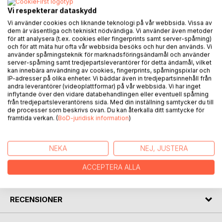
Vi respekterar dataskydd
Vad är det för gul sak som fladdrar där uppe i trädet?
Vi använder cookies och liknande teknologi på vår webbsida. Vissa av
dem är väsentliga och tekniskt nödvändiga. Vi använder även metoder
Följ med Knallen och hans kompis Klara när de undersöker
för att analysera (t.ex. cookies eller fingerprints samt server-spårning)
en gul trasig drake som fastnat högt uppe i ett träd. Om
och för att mäta hur ofta vår webbsida besöks och hur den används. Vi
använder spårningsteknik för marknadsföringsändamål och använder
den är för trasig för att laga, kan man då göra en ny? Ta
server-spårning samt tredjepartsleverantörer för detta ändamål, vilket
mamma eller pappa i handen och häng med Knallen och
kan innebära användning av cookies, fingerprints, spårningspixlar och
Klara på deras äventyr. Kan ni bygga en lika fin drake som
IP-adresser på olika enheter. Vi bäddar även in tredjepartsinnehåll från
dem? Och flyger eran lika högt?
andra leverantörer (videoplattformar) på vår webbsida. Vi har inget
inflytande över den vidare databehandlingen eller eventuell spårning
från tredjepartsleverantörens sida. Med din inställning samtycker du till
Med näsan i boken och skorna på fötterna gör vi oss redo
de processer som beskrivs ovan. Du kan återkalla ditt samtycke för
för en nyfiken, lärorik och fartfylld stund!
framtida verkan. (
BoD-juridisk information
)
FÖRFATTARE
NEKA
NEJ, JUSTERA
ACCEPTERA ALLA
KOMMENTARER I PRESSEN
RECENSIONER