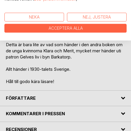
kvinnornas förbjudna kärlek varit nära att avslöjas vid flera
tillfällen.
NEKA
NEJ, JUSTERA
Änklingen patron Gelve hade funnit kärleksfrid i Fia
Oscarsson, han skulle tyvärr inte få äkta kvinnan han så
ACCEPTERA ALLA
högt älskade, men snart står det fler kvinnor på tur.
Detta är bara lite av vad som händer i den andra boken om
de unga kvinnorna Klara och Merit, mycket mer händer uti
patron Gelves liv i byn Barkatorp.
Allt händer i 1930-talets Sverige.
Håll till godo kära läsare!
FÖRFATTARE
KOMMENTARER I PRESSEN
RECENSIONER