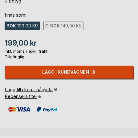
0%
0
Betyg
finns som:
BOK
199,00 KR
E-BOK
149,00 KR
199,00 kr
inkl. moms /
exkl. frakt
Tillgänglig
LÄGG I KUNDVAGNEN
Lägg till i kom-ihåglista
Recensera titel