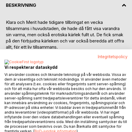
BESKRIVNING
Klara och Merit hade tidigare tillbringat en vecka
tillsammans i huvudstaden, de hade då fått visa varandra
sin varma, men också erotiska kärlek fullt ut. De fick smak
på den förbjudna kärleken och var också beredda att offra
allt, för ett liv tillsammans.
Integritetspolicy
Föräldrarna välsignade deras ansökan till en högre
utbildning i Stockholm. Kyrkoherden Karl Bosser, tillika
Vi respekterar dataskydd
Klaras far skrev ett personligt brev till rektorn, vilket banade
Vi använder cookies och liknande teknologi på vår webbsida. Vissa av
väg för de unga kvinnornas antagningar till utbildningen.
dem är väsentliga och tekniskt nödvändiga. Vi använder även metoder
för att analysera (t.ex. cookies eller fingerprints samt server-spårning)
och för att mäta hur ofta vår webbsida besöks och hur den används. Vi
Klara och Merit skulle åter rå om varandras kroppar, nu
använder spårningsteknik för marknadsföringsändamål och använder
under en längre tid.
server-spårning samt tredjepartsleverantörer för detta ändamål, vilket
Precis som vid den tidigare vistelsen skulle de nu bo i
kan innebära användning av cookies, fingerprints, spårningspixlar och
IP-adresser på olika enheter. Vi bäddar även in tredjepartsinnehåll från
Klaras farföräldrars hem.
andra leverantörer (videoplattformar) på vår webbsida. Vi har inget
inflytande över den vidare databehandlingen eller eventuell spårning
Tillsyningsmannen Jonsson dök emellanåt upp oanmäld,
från tredjepartsleverantörens sida. Med din inställning samtycker du till
de processer som beskrivs ovan. Du kan återkalla ditt samtycke för
vilket resulterat i att de unga
framtida verkan. (
BoD-juridisk information
)