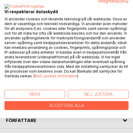
Integritetspolicy
BESKRIVNING
Vi respekterar dataskydd
Vi använder cookies och liknande teknologi på vår webbsida. Vissa av
Den tredje boken om de båda kvinnorna Klara och Merit,
dem är väsentliga och tekniskt nödvändiga. Vi använder även metoder
handlar bland annat om avslöjandet av deras förhållande.
för att analysera (t.ex. cookies eller fingerprints samt server-spårning)
och för att mäta hur ofta vår webbsida besöks och hur den används. Vi
Det blir Klaras föräldrar som ertappar de unga kvinnorna i
använder spårningsteknik för marknadsföringsändamål och använder
sängen, allt blir mer komplicerat då fadern är kyrkoherde i
server-spårning samt tredjepartsleverantörer för detta ändamål, vilket
byn Barkatorp.
kan innebära användning av cookies, fingerprints, spårningspixlar och
IP-adresser på olika enheter. Vi bäddar även in tredjepartsinnehåll från
andra leverantörer (videoplattformar) på vår webbsida. Vi har inget
Den äldre kvinnan fru Kaufmann tar nu kvinnornas parti och
inflytande över den vidare databehandlingen eller eventuell spårning
kvinnorörelsen i Sverige tar ett stort kliv framåt.
från tredjepartsleverantörens sida. Med din inställning samtycker du till
de processer som beskrivs ovan. Du kan återkalla ditt samtycke för
framtida verkan. (
BoD-juridisk information
)
Patron Gelve lever sitt liv bland kvinnor och undersåtar,
kvinnorna i hans omgivning blir kvickt med barn.
NEKA
NEJ, JUSTERA
Mycket mer kommer att hända uti Barkatorp och för den
delen även i landets huvudstad Stockholm.
ACCEPTERA ALLA
FÖRFATTARE