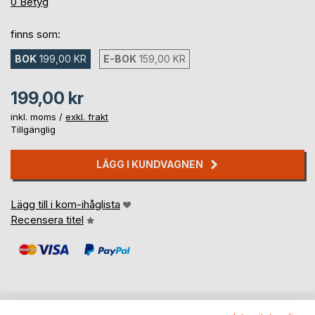
0%
0
Betyg
finns som:
BOK
199,00 KR
E-BOK
159,00 KR
199,00 kr
inkl. moms /
exkl. frakt
Tillgänglig
LÄGG I KUNDVAGNEN
Lägg till i kom-ihåglista
Recensera titel