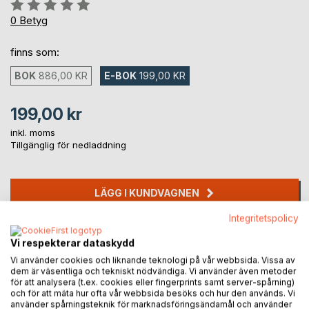
Betyg::
0%
0
Betyg
finns som:
BOK
886,00 KR
E-BOK
199,00 KR
199,00 kr
inkl. moms
Tillgänglig för nedladdning
LÄGG I KUNDVAGNEN
Integritetspolicy
Lägg till i kom-ihåglista
Vi respekterar dataskydd
Recensera titel
Vi använder cookies och liknande teknologi på vår webbsida. Vissa av
dem är väsentliga och tekniskt nödvändiga. Vi använder även metoder
för att analysera (t.ex. cookies eller fingerprints samt server-spårning)
och för att mäta hur ofta vår webbsida besöks och hur den används. Vi
använder spårningsteknik för marknadsföringsändamål och använder