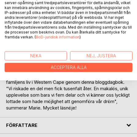
server-spårning samt tredjepartsleverantörer för detta ändamål, vilket
kan innebära användning av cookies, fingerprints, spårningspixlar och
IP-adresser på olika enheter. Vi bäddar även in tredjepartsinnehåll från
andra leverantörer (videoplattformar) på vår webbsida. Vi har inget
BESKRIVNING
inflytande över den vidare databehandlingen eller eventuell spårning
från tredjepartsleverantörens sida. Med din inställning samtycker du till
de processer som beskrivs ovan. Du kan återkalla ditt samtycke för
Följ familjen Grells fantastiska resa till Sydafrika under
framtida verkan. (
BoD-juridisk information
)
2013/14 då familjen lämnade det trygga livet i Sävedalen för
att under nio månader uppleva sitt livs största äventyr
NEKA
NEJ, JUSTERA
tillsammans i Stellenbosch,
ZA. En livspaus som heter duga och en livserfarenhet som
ACCEPTERA ALLA
är ovärderlig och svår att beskriva i ord. Mamma Marie har
dock försökt gestalta upplevelsen genom att beskriva
familjens liv i Western Cape genom denna bloggdagbok.
"Vi riskade en del men fick tusenfalt åter. En makalös, unik
upplevelse som bara vi fem delar och vi känner oss lyckligt
lottade som hade möjlighet att genomföra vår dröm",
summerar Marie. Mycket läsnöje!
FÖRFATTARE