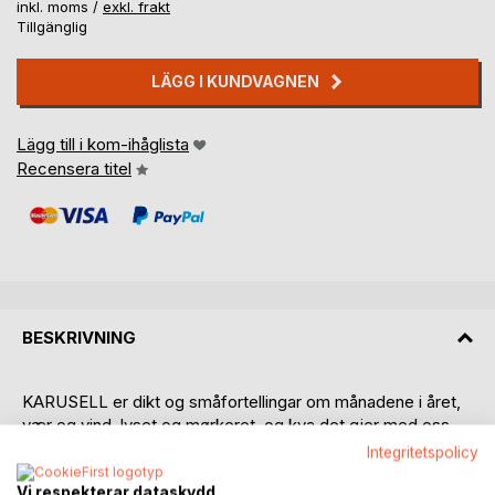
inkl. moms /
exkl. frakt
Tillgänglig
LÄGG I KUNDVAGNEN
Lägg till i kom-ihåglista
Recensera titel
BESKRIVNING
KARUSELL er dikt og småfortellingar om månadene i året,
vær og vind, lyset og mørkeret, og kva det gjer med oss.
På nynorsk og bokmål.
Integritetspolicy
KARUSELL er og gjennomsyra av ein ellevill fantasi og
Vi respekterar dataskydd
humor om oss menneskje på godt og vondt. Her finn du