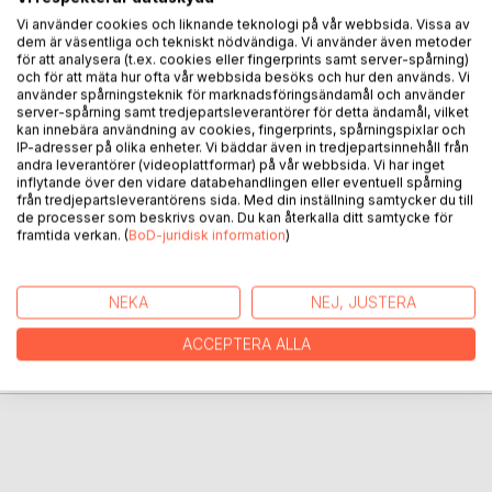
ungkarsferie og bryllaup som går i knas, rike bobledamer
Vi använder cookies och liknande teknologi på vår webbsida. Vissa av
dem är väsentliga och tekniskt nödvändiga. Vi använder även metoder
med problem med sjamanar og mykje anna galskap. Men
för att analysera (t.ex. cookies eller fingerprints samt server-spårning)
og om godhug mellom folk og naturen.
och för att mäta hur ofta vår webbsida besöks och hur den används. Vi
KARUSELL tek deg og med til mørkaste sidene ved
använder spårningsteknik för marknadsföringsändamål och använder
server-spårning samt tredjepartsleverantörer för detta ändamål, vilket
menneskja som terror og krig i dag; som Russlands
kan innebära användning av cookies, fingerprints, spårningspixlar och
pågåande krig mot Ukraina. Men du finn samhald og lys i
IP-adresser på olika enheter. Vi bäddar även in tredjepartsinnehåll från
diktet, skrive etter Utøya i 2011. Vi sit alle på ein karusell i
andra leverantörer (videoplattformar) på vår webbsida. Vi har inget
livet av lys og mørker, alt omskifteleg som årstidene.
inflytande över den vidare databehandlingen eller eventuell spårning
från tredjepartsleverantörens sida. Med din inställning samtycker du till
de processer som beskrivs ovan. Du kan återkalla ditt samtycke för
framtida verkan. (
BoD-juridisk information
)
FÖRFATTARE
NEKA
NEJ, JUSTERA
KOMMENTARER I PRESSEN
ACCEPTERA ALLA
RECENSIONER