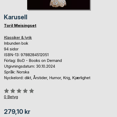
Karusell
Toril Meisingset
Klassiker & lyrik
Inbunden bok
94 sidor
ISBN-13: 9788284512051
Förlag: BoD - Books on Demand
Utgivningsdatum: 30.10.2024
Språk: Norska
Nyckelord: dikt, Årstider, Humor, Krig, Kjærlighet
Betyg::
0%
0
Betyg
279,10 kr