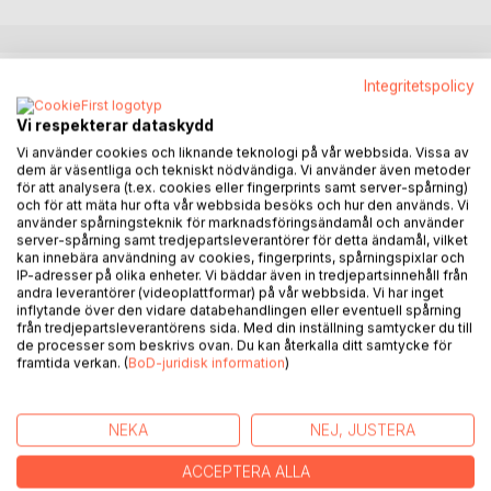
BESKRIVNING
Integritetspolicy
Vi respekterar dataskydd
Karsten är en pojke på 6 år som råkar ut för det mest
Vi använder cookies och liknande teknologi på vår webbsida. Vissa av
otroliga. Till sin hjälp har han ibland ett stentroll, som han
dem är väsentliga och tekniskt nödvändiga. Vi använder även metoder
för att analysera (t.ex. cookies eller fingerprints samt server-spårning)
ropar på. Trollet är klurigt och Karsten modig. Tillsammans
och för att mäta hur ofta vår webbsida besöks och hur den används. Vi
löser de mysterier eller räddar någon från hemskheter. Så
använder spårningsteknik för marknadsföringsändamål och använder
går i regel de flesta Karstensagorna.
server-spårning samt tredjepartsleverantörer för detta ändamål, vilket
kan innebära användning av cookies, fingerprints, spårningspixlar och
IP-adresser på olika enheter. Vi bäddar även in tredjepartsinnehåll från
Den här boken handlar om när Karsten träffar Trollet för
andra leverantörer (videoplattformar) på vår webbsida. Vi har inget
första gången och hur det kom sig att de blev vänner.
inflytande över den vidare databehandlingen eller eventuell spårning
från tredjepartsleverantörens sida. Med din inställning samtycker du till
de processer som beskrivs ovan. Du kan återkalla ditt samtycke för
Det började med att Karsten räddar en myrdrottning som
framtida verkan. (
BoD-juridisk information
)
fastnat i en förtrollad grop. Sen hur myrorna hjälper Karsten
att hitta och väcka Trollet som legat förstenad under en rot
i över 100 år. Trollet berättar om farliga Gorgoner,
NEKA
NEJ, JUSTERA
Gorgonjärer, snälla Mokator och om stentrollen. sen lovar
Trollet att alltid komma till undsättning.
ACCEPTERA ALLA