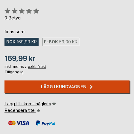
Betyg::
0%
0
Betyg
finns som:
BOK
169,99 KR
E-BOK
59,00 KR
169,99 kr
inkl. moms /
exkl. frakt
Tillgänglig
LÄGG I KUNDVAGNEN
Lägg till i kom-ihåglista
Recensera titel