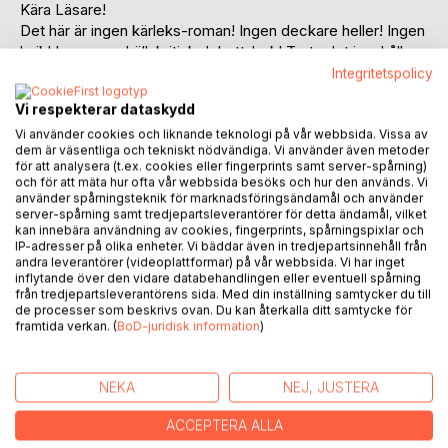
Kära Läsare!
Det här är ingen kärleks-roman! Ingen deckare heller! Ingen
lyrik! Ingen samhällskritisk debatt-bok! Trots det innehåller
den här lilla boken både kärlek och ond, bråd död. Lyrik och
Integritetspolicy
inlägg om samhället av i dag! Det är Min bok mina minnen
Vi respekterar dataskydd
och mina tankar, om både smått som stort. Liv som död!
Soluppgångar och miljö-förstörning och om hur vi har det
Vi använder cookies och liknande teknologi på vår webbsida. Vissa av
dem är väsentliga och tekniskt nödvändiga. Vi använder även metoder
med varandra i dagens högteknologiska samhälle och hur
för att analysera (t.ex. cookies eller fingerprints samt server-spårning)
det var att växa upp på 50, 60, 70-talen. När inga orosmoln
och för att mäta hur ofta vår webbsida besöks och hur den används. Vi
växte på det starka arbetarsamhället! Utan allt var Bara bra!
använder spårningsteknik för marknadsföringsändamål och använder
server-spårning samt tredjepartsleverantörer för detta ändamål, vilket
Boken har jag skrivit för jag ville dela några av mina
kan innebära användning av cookies, fingerprints, spårningspixlar och
erfarenheter och upplevelser, om båtar och seglatser, om
IP-adresser på olika enheter. Vi bäddar även in tredjepartsinnehåll från
Livet med stort L, men också om att gå på grund. Ge lite
andra leverantörer (videoplattformar) på vår webbsida. Vi har inget
inflytande över den vidare databehandlingen eller eventuell spårning
råd på vägen, för den som är på väg in i båtlivet. Den mer
från tredjepartsleverantörens sida. Med din inställning samtycker du till
erfarne seglaren kan läsa och jämföra. Kanske till och med
de processer som beskrivs ovan. Du kan återkalla ditt samtycke för
få känna, jag är allt bättre än den här dåren! Det bjuder jag
framtida verkan. (
BoD-juridisk information
)
på!
En bok att läsa en regnig dag i kajutan på sin skuta. Eller
efter en lång dag till sjöss, när man krupit till ro i sin koj. Eller
NEKA
NEJ, JUSTERA
i din favorit-fåtölj hemma. En bok att småle åt eller kanske
ACCEPTERA ALLA
torka en liten tår i smyg, när man ligger inblåst i en hamn