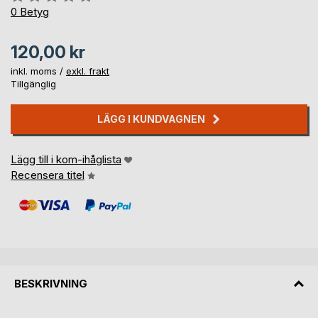
0%
0
Betyg
120,00 kr
inkl. moms /
exkl. frakt
Tillgänglig
LÄGG I KUNDVAGNEN
Lägg till i kom-ihåglista
Recensera titel
BESKRIVNING