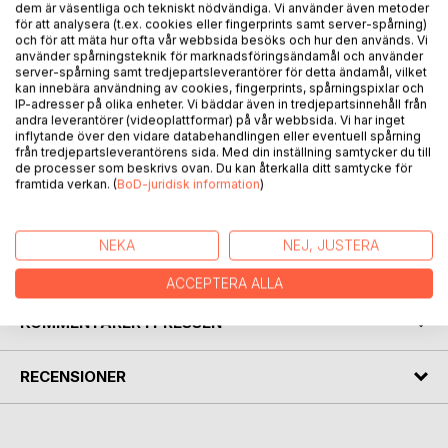
dem är väsentliga och tekniskt nödvändiga. Vi använder även metoder
Lili Gyenes Zigenarorkester var en mycket populär ungersk
för att analysera (t.ex. cookies eller fingerprints samt server-spårning)
och för att mäta hur ofta vår webbsida besöks och hur den används. Vi
damorkester som turnerade i hela Europa under 1930-talet.
använder spårningsteknik för marknadsföringsändamål och använder
De vackra ungerskorna och den eldiga musiken lockade
server-spårning samt tredjepartsleverantörer för detta ändamål, vilket
stora och trogna åhörarskaror och många beundrare. I
kan innebära användning av cookies, fingerprints, spårningspixlar och
IP-adresser på olika enheter. Vi bäddar även in tredjepartsinnehåll från
några fall tände det till mellan musiker och beundrare. Den
andra leverantörer (videoplattformar) på vår webbsida. Vi har inget
spirande kärleken mellan Gunnar och Manci hölls vid liv av
inflytande över den vidare databehandlingen eller eventuell spårning
en intensiv brevväxling. Deras romans, orkestern och
från tredjepartsleverantörens sida. Med din inställning samtycker du till
de processer som beskrivs ovan. Du kan återkalla ditt samtycke för
orkesterns inre liv skildras i text och bild.
framtida verkan. (
BoD-juridisk information
)
Henning Ericson tar utgångspunkt i legenden om hur hans
föräldrar träffades.
NEKA
NEJ, JUSTERA
FÖRFATTARE
ACCEPTERA ALLA
KOMMENTARER I PRESSEN
RECENSIONER