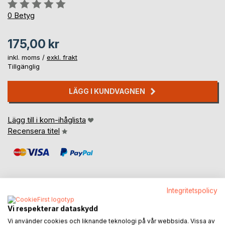
Betyg::
0%
0
Betyg
175,00 kr
inkl. moms /
exkl. frakt
Tillgänglig
LÄGG I KUNDVAGNEN
Lägg till i kom-ihåglista
Recensera titel
Integritetspolicy
BESKRIVNING
Vi respekterar dataskydd
Vi använder cookies och liknande teknologi på vår webbsida. Vissa av