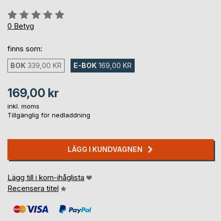
Betyg::
0%
0
Betyg
finns som:
BOK
339,00 KR
E-BOK
169,00 KR
169,00 kr
inkl. moms
Tillgänglig för nedladdning
LÄGG I KUNDVAGNEN
Lägg till i kom-ihåglista
Recensera titel