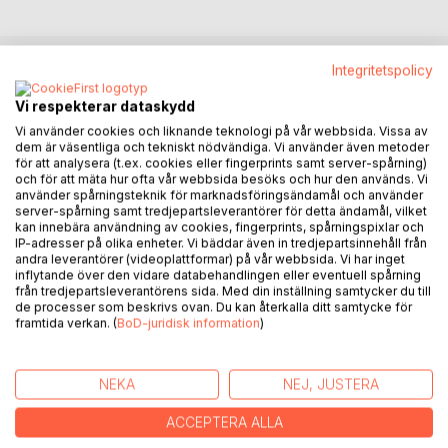
Integritetspolicy
BESKRIVNING
Vi respekterar dataskydd
Vi använder cookies och liknande teknologi på vår webbsida. Vissa av
Fransk revolution. Tre franska kungligheter i landsflykt. Ett
dem är väsentliga och tekniskt nödvändiga. Vi använder även metoder
för att analysera (t.ex. cookies eller fingerprints samt server-spårning)
hemligt möte i Kalmar. Ett försök att stoppa Napoleon.
och för att mäta hur ofta vår webbsida besöks och hur den används. Vi
använder spårningsteknik för marknadsföringsändamål och använder
Hösten 1804 anländer tre medlemmar ur den störtade
server-spårning samt tredjepartsleverantörer för detta ändamål, vilket
franska kungafamiljen Bourbon till Sverige och Kalmar.
kan innebära användning av cookies, fingerprints, spårningspixlar och
IP-adresser på olika enheter. Vi bäddar även in tredjepartsinnehåll från
Gustav IV Adolf är den enda regent i Europa som har haft
andra leverantörer (videoplattformar) på vår webbsida. Vi har inget
mod att erbjuda dem en mötesplats – trots stor politisk
inflytande över den vidare databehandlingen eller eventuell spårning
risk.
från tredjepartsleverantörens sida. Med din inställning samtycker du till
de processer som beskrivs ovan. Du kan återkalla ditt samtycke för
Vi frågar oss vilka kungligheterna är och vilka politiska
framtida verkan. (
BoD-juridisk information
)
händelser som gör familjemötet angeläget och
brådskande. Ett möte vars mål är att formulera en protest
mot Napoleons kejsarkröning och utarbeta en plan för att
NEKA
NEJ, JUSTERA
återta makten i Frankrike.
Vi får nära följa de kungliga flyktingarna – män som en gång
ACCEPTERA ALLA
levt i Versailles prakt, men som efter revolutionen kastas in i