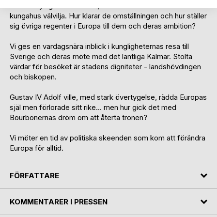
ett äventyrligt liv i ovisshet, helt beroende av andra
kungahus välvilja. Hur klarar de omställningen och hur ställer
sig övriga regenter i Europa till dem och deras ambition?
Vi ges en vardagsnära inblick i kungligheternas resa till
Sverige och deras möte med det lantliga Kalmar. Stolta
värdar för besöket är stadens digniteter - landshövdingen
och biskopen.
Gustav IV Adolf ville, med stark övertygelse, rädda Europas
själ men förlorade sitt rike… men hur gick det med
Bourbonernas dröm om att återta tronen?
Vi möter en tid av politiska skeenden som kom att förändra
Europa för alltid.
FÖRFATTARE
KOMMENTARER I PRESSEN