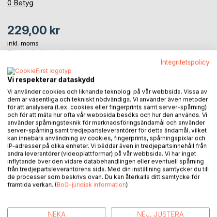
0%
0
Betyg
229,00 kr
inkl. moms
Tillgänglig för nedladdning
Integritetspolicy
Vi respekterar dataskydd
LÄGG I KUNDVAGNEN
Vi använder cookies och liknande teknologi på vår webbsida. Vissa av
dem är väsentliga och tekniskt nödvändiga. Vi använder även metoder
för att analysera (t.ex. cookies eller fingerprints samt server-spårning)
Lägg till i kom-ihåglista
och för att mäta hur ofta vår webbsida besöks och hur den används. Vi
använder spårningsteknik för marknadsföringsändamål och använder
Recensera titel
server-spårning samt tredjepartsleverantörer för detta ändamål, vilket
kan innebära användning av cookies, fingerprints, spårningspixlar och
IP-adresser på olika enheter. Vi bäddar även in tredjepartsinnehåll från
andra leverantörer (videoplattformar) på vår webbsida. Vi har inget
inflytande över den vidare databehandlingen eller eventuell spårning
från tredjepartsleverantörens sida. Med din inställning samtycker du till
de processer som beskrivs ovan. Du kan återkalla ditt samtycke för
framtida verkan. (
BoD-juridisk information
)
BESKRIVNING
NEKA
NEJ, JUSTERA