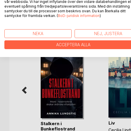
vår webbsida. Vi har inget inflytande över den vidare databehandlingen el
eventuell spårning från tredjepartsleverantörens sida. Med din inställning
"Att skriva om vemod är både ett mod och en kons
samtycker du till de processer som beskrivs ovan. Du kan återkalla ditt
samtycke för framtida verkan. (
BoD-juridisk information
)
NEKA
NEJ, JUSTERA
ANDRA TITLAR HOS
B
ACCEPTERA ALLA
Liv
Stalkern i
ndersson
Bunkeflostrand
Cecilia Lind
-bok