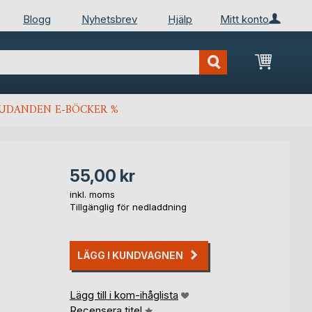
Blogg
Nyhetsbrev
Hjälp
Mitt konto
Min kun
JUDANDEN E-BÖCKER %
55,00 kr
inkl. moms
Tillgänglig för nedladdning
LÄGG I KUNDVAGNEN
Lägg till i kom-ihåglista
Recensera titel