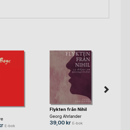
Flykten från Nihil
Svart
Georg Ahrlander
ye
Imman
39,00 kr
E-bok
kr
119,0
E-bok