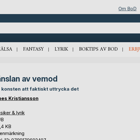
Om BoD
HÄLSA
FANTASY
LYRIK
BOKTIPS AV BOD
ERB
nslan av vemod
 konsten att faktiskt uttrycka det
es Kristiansson
siker & lyrik
UB
,4 KB
tenmärkning