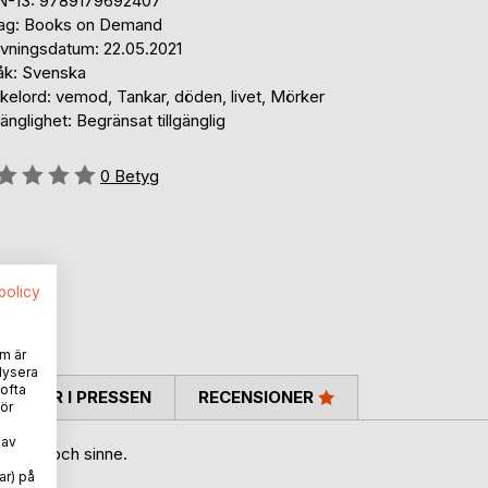
N-13: 9789179692407
lag: Books on Demand
ivningsdatum: 22.05.2021
åk: Svenska
kelord: vemod, Tankar, döden, livet, Mörker
gänglighet: Begränsat tillgänglig
g::
0
Betyg
spolicy
m är
lysera
 ofta
TARER I PRESSEN
RECENSIONER
ör
 av
änslor och sinne.
ar) på