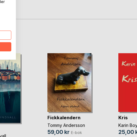
ler
t."
oD
Fickkalendern
Kris
Tommy Andersson
Karin Bo
59,00 kr
25,00 
E-bok
vall