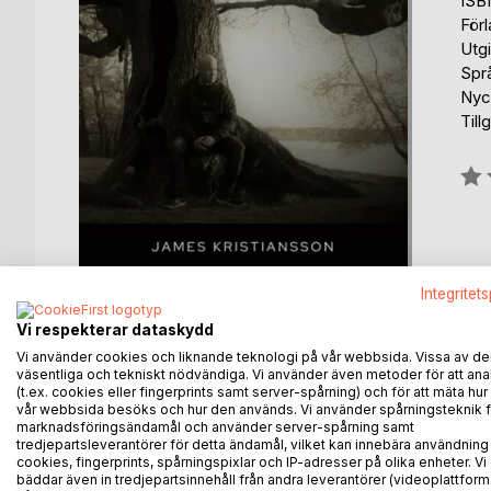
ISB
För
Utg
Spr
Nyc
Till
Bety
0%
Integritet
Vi respekterar dataskydd
Vi använder cookies och liknande teknologi på vår webbsida. Vissa av de
väsentliga och tekniskt nödvändiga. Vi använder även metoder för att ana
(t.ex. cookies eller fingerprints samt server-spårning) och för att mäta hur
BESKRIVNING
FÖRFATTARE
KOMMEN
vår webbsida besöks och hur den används. Vi använder spårningsteknik f
marknadsföringsändamål och använder server-spårning samt
tredjepartsleverantörer för detta ändamål, vilket kan innebära användning
48 vemodiga dikter. som är tänkt att beröra både k
cookies, fingerprints, spårningspixlar och IP-adresser på olika enheter. Vi
bäddar även in tredjepartsinnehåll från andra leverantörer (videoplattform