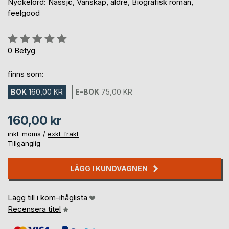
Nyckelord: Nässjö, Vänskap, äldre, Biografisk roman,
feelgood
Betyg::
0%
0
Betyg
finns som:
BOK
160,00 KR
E-BOK
75,00 KR
160,00 kr
inkl. moms /
exkl. frakt
Tillgänglig
LÄGG I KUNDVAGNEN
Lägg till i kom-ihåglista
Recensera titel