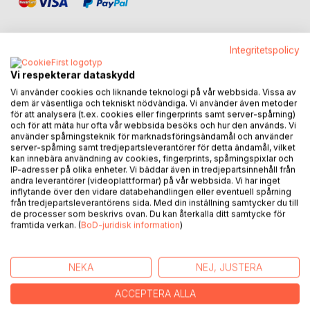
Integritetspolicy
Vi respekterar dataskydd
BESKRIVNING
Vi använder cookies och liknande teknologi på vår webbsida. Vissa av
dem är väsentliga och tekniskt nödvändiga. Vi använder även metoder
för att analysera (t.ex. cookies eller fingerprints samt server-spårning)
Änkemannen Joel bor i en villa i Nässjö. Året är 1990. När
och för att mäta hur ofta vår webbsida besöks och hur den används. Vi
han hör talas om en ensling som deltagit i andra världskriget
använder spårningsteknik för marknadsföringsändamål och använder
på tyskarna sida och som vid krigsslutet slagit sig ner i
server-spårning samt tredjepartsleverantörer för detta ändamål, vilket
kan innebära användning av cookies, fingerprints, spårningspixlar och
skogen strax utanför staden, väcks hans nyfikenhet. När
IP-adresser på olika enheter. Vi bäddar även in tredjepartsinnehåll från
Joel söker upp det han tror är ett ödehus, utsätts han
andra leverantörer (videoplattformar) på vår webbsida. Vi har inget
plötsligt för beskjutning. Detta blir starten på en kedja av
inflytande över den vidare databehandlingen eller eventuell spårning
från tredjepartsleverantörens sida. Med din inställning samtycker du till
händelser som kräver en gemensam insats av vännerna i
de processer som beskrivs ovan. Du kan återkalla ditt samtycke för
"Handskeryds grå pantrar".
framtida verkan. (
BoD-juridisk information
)
Mellan varven sitter Joel i sin favoritfåtölj och drömmer sig
tillbaka till den lyckliga tiden som nygift med sin Linnea. När
NEKA
NEJ, JUSTERA
andra världskriget bryter ut förändras emellertid livet i den
lilla staden och lyckan byts mot oro.
ACCEPTERA ALLA