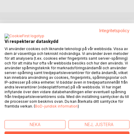
BESKRIVNING
Integritetspolicy
Vi respekterar dataskydd
Behövs det kravaller i kyrkorna? Vad är en tungskruv?
Vi använder cookies och liknande teknologi på vår webbsida. Vissa av
Varför erbjuds så lite mat i nattvarden? Varför är Gud busig?
dem är väsentliga och tekniskt nödvändiga. Vi använder även metoder
Vad har anarkism och kommunism med Jesus att göra?
för att analysera (t.ex. cookies eller fingerprints samt server-spårning)
Varför kommer ingen till himlen? Hur kan korset vara en
och för att mäta hur ofta vår webbsida besöks och hur den används. Vi
använder spårningsteknik för marknadsföringsändamål och använder
symbol för djurens befrielse? Varför kedjade en luthersk
server-spårning samt tredjepartsleverantörer för detta ändamål, vilket
domstol fast en anabaptistkvinna i köket? Är Jesus
kan innebära användning av cookies, fingerprints, spårningspixlar och
verkligen Gud? Finns det genuina församlingar? Vad blir
IP-adresser på olika enheter. Vi bäddar även in tredjepartsinnehåll från
andra leverantörer (videoplattformar) på vår webbsida. Vi har inget
bättre utan ledare? Varför är det okristligt med poliser?
inflytande över den vidare databehandlingen eller eventuell spårning
från tredjepartsleverantörens sida. Med din inställning samtycker du till
Jesus eller kyrkan? kombinerar inifrånkritik av kyrkan med
de processer som beskrivs ovan. Du kan återkalla ditt samtycke för
framtida verkan. (
BoD-juridisk information
)
ett sökande efter en politiskt radikal kristen tro. Inspiration
hämtas från en Jesuscentrerad närläsning av Bibeln, men
också från bortg(l)ömda delar av kyrkohistorien, inte minst
NEKA
NEJ, JUSTERA
historisk anabaptism och svensk fribaptism.