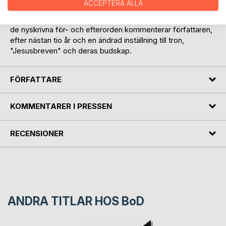
ACCEPTERA ALLA
Texterna författades åren 2006-2007 och ingick i en serie
reflektioner som skickades ut via epost på veckobasis. I
de nyskrivna för- och efterorden kommenterar författaren,
efter nästan tio år och en ändrad inställning till tron,
"Jesusbreven" och deras budskap.
FÖRFATTARE
KOMMENTARER I PRESSEN
RECENSIONER
ANDRA TITLAR HOS
BoD