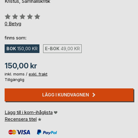
Kristus, Samhällskritik
Betyg::
0%
0
Betyg
finns som:
BOK
150,00 KR
E-BOK
49,00 KR
150,00 kr
inkl. moms /
exkl. frakt
Tillgänglig
LÄGG I KUNDVAGNEN
Lägg till i kom-ihåglista
Recensera titel