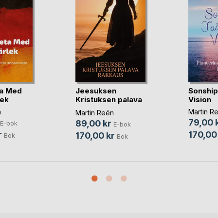
a Med
Jeesuksen
Sonship
lek
Kristuksen palava
Vision
rakkaus
n
Martin R
Martin Reén
79,00 
89,00 kr
E-bok
E-bok
r
170,00
170,00 kr
Bok
Bok