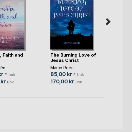
, Faith and
The Burning Love of
Partn
Jesus Christ
Love 
eén
Martin Reén
Martin
kr
85,00 kr
85,0
E-bok
E-bok
 kr
170,00 kr
170,0
Bok
Bok