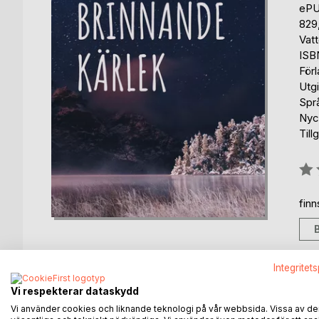
eP
829
Vat
ISB
För
Utg
Spr
Nyck
Till
Bety
0%
fin
Integritet
BESKRIVNING
FÖRFATTARE
KOMMEN
Vi respekterar dataskydd
Vi använder cookies och liknande teknologi på vår webbsida. Vissa av de