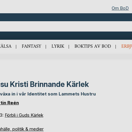
Om BoD
HÄLSA
FANTASY
LYRIK
BOKTIPS AV BOD
ERB
su Kristi Brinnande Kärlek
 växa in i vår Identitet som Lammets Hustru
tin Reén
 3:
Förbli i Guds Kärlek
älle, politik & medier