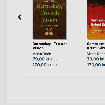
 ledning
Barnaskap, Tro och
Samarbet
und
Vision
Kristi Kär
bok
Martin Reén
Martin Reé
Bok
79,00 kr
79,00 kr
E-bok
170,00 kr
170,00 k
Bok