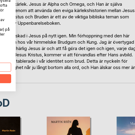
lysera
erade kärlek. Jesus är Alpha och Omega, och Han är själva
 ofta
k till oss genom att använda den eviga kärlekshistorien mellan Jesus
ör
n Kristus och Bruden är ett av de viktiga bibliska teman som
 av
kapitlen av Uppenbarelseboken.
ar) på
ler
löst förälskad i Jesus på nytt igen. Min förhoppning med den här
 skönheten hos vår himmelske Brudgum och Kung. Jag är övertygad
ar och härlig Jesus är och att få göra det igen och igen, varje da
ision av Jesus Kristus, kommer vi att förvandlas efter Hans avbild.
i blir etablerade i vår identitet som brud. Detta är nyckeln för
Hans härlighet når ju långt bortom alla ord, och Han älskar oss mer ä
oD