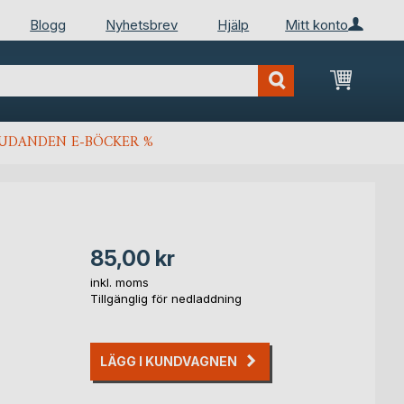
Blogg
Nyhetsbrev
Hjälp
Mitt konto
Min kun
JUDANDEN E-BÖCKER %
85,00 kr
inkl. moms
Tillgänglig för nedladdning
LÄGG I KUNDVAGNEN