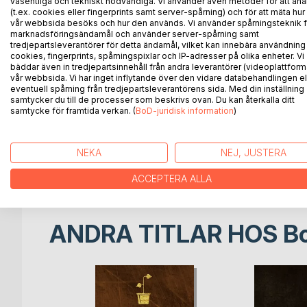
väsentliga och tekniskt nödvändiga. Vi använder även metoder för att ana
Denna bok handlar om Jesu brinnande och passion
(t.ex. cookies eller fingerprints samt server-spårning) och för att mäta hur
centrum av vårt liv. Jag har skrivit om Kristi kärle
vår webbsida besöks och hur den används. Vi använder spårningsteknik f
marknadsföringsändamål och använder server-spårning samt
och Hans brud som mitt huvudtema. Romansen mella
tredjepartsleverantörer för detta ändamål, vilket kan innebära användning
finns med från Edens lustgård, ända till de sista 
cookies, fingerprints, spårningspixlar och IP-adresser på olika enheter. Vi
bäddar även in tredjepartsinnehåll från andra leverantörer (videoplattform
vår webbsida. Vi har inget inflytande över den vidare databehandlingen el
Jag längtar efter att Guds församling ska bli hopp
eventuell spårning från tredjepartsleverantörens sida. Med din inställning
boken, är att få nåden att uppenbara lite mer av
samtycker du till de processer som beskrivs ovan. Du kan återkalla ditt
om att vi ständigt behöver återupptäcka hur underb
samtycke för framtida verkan. (
BoD-juridisk information
)
för resten av våra liv! När vi tar emot en djupare v
Det är genom att odla vår relation med Jesus, som v
oss till att hålla våra hjärtan rena och brinnande. 
NEKA
NEJ, JUSTERA
vi kan förstå!
ACCEPTERA ALLA
ANDRA TITLAR HOS
B