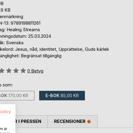
UB
,9 KB
tenmärkning
N-13: 9789198811261
lag: Healing Streams
ivningsdatum: 25.03.2024
åk: Svenska
elord: Jesus, nåd, identitet, Upprättelse, Guds kärlek
gänglighet: Begränsat tillgänglig
g::
0
Betyg
ns som:
BOK
170,00 KR
E-BOK
85,00 KR
spolicy
TARER I PRESSEN
RECENSIONER
m är