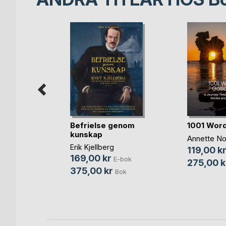
Befrielse genom
1001 Word
for the
kunskap
Annette No
ls
Erik Kjellberg
119,00 k
169,00 kr
E-bok
275,00 k
-bok
375,00 kr
Bok
Bok