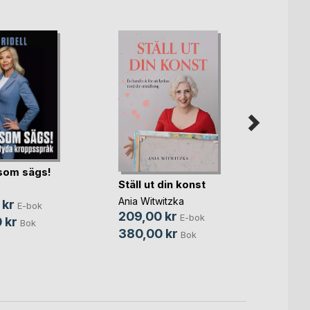
som sägs!
En må
Ställ ut din konst
Fagers
Ania Witwitzka
 kr
E-bok
Tanja 
209,00 kr
E-bok
 kr
Bok
99,0
380,00 kr
Bok
235,