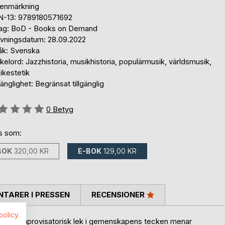
tenmärkning
N-13: 9789180571692
lag: BoD - Books on Demand
ivningsdatum: 28.09.2022
åk: Svenska
elord: Jazzhistoria, musikhistoria, populärmusik, världsmusik,
ikestetik
gänglighet: Begränsat tillgänglig
g::
0
Betyg
ns som:
BOK
320,00 KR
E-BOK
129,00 KR
TARER I PRESSEN
RECENSIONER
spolicy
igen? En improvisatorisk lek i gemenskapens tecken menar