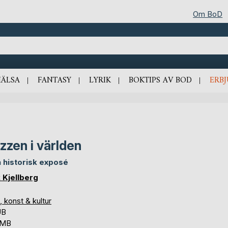
Om BoD
HÄLSA
FANTASY
LYRIK
BOKTIPS AV BOD
ERB
zzen i världen
n historisk exposé
k Kjellberg
, konst & kultur
UB
 MB