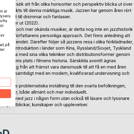
i ett försök att från olika horisonter och perspektiv blicka ut över
 ock tänkts till denna märkliga musik. Jazzen har genom åren rört
m är
lysera
spirerat till drömmar och fantasier.
 ofta
en kommer ut (2022).
ör
 kända och mer okända musiker, är detta nog inte en jazzhistorik
fråga om författarens personliga approach. Det finns anledning att
 av
 slavväsendet. Därefter följer så jazzens resa i olika förklädnader,
ar) på
 Musikens introduktion i länder som Kina, Ryssland/Sovjet, Tyskland
ler
massmedia med sina olika tekniker och distributionsformer genom
rån jazzens plats i filmens historia. Särskilda avsnitt ägnas
zens väg från att främst vara dansmusik till att få en med åren
livet sker samtidigt med en modern, kvalificerad undervisning och
llets problematiska inställning till den svarta befolkningen,
nivåer, både allmänt och mer individuellt.
ekanta med jazz i någon form utan också till läsare och lyssnare
a nya utblickar, kunskaper och upplevelser.
oD