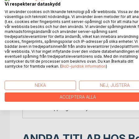
professor Erik Kjellberg, som har skrivit denna bok 
Vi respekterar dataskydd
världen, att referera och diskutera vad som tyckts
Vi använder cookies och liknande teknologi på vår webbsida. Vissa av de
väsentliga och tekniskt nödvändiga. Vi använder även metoder för att ana
upp så många sinnen, för eller emot, och den har in
(t.ex. cookies eller fingerprints samt server-spårning) och för att mäta hur
Jazzen har fyllt 100 år, lite drygt, när den här bok
vår webbsida besöks och hur den används. Vi använder spårningsteknik f
Även om det på vissa sidor vimlar av namn både på
marknadsföringsändamål och använder server-spårning samt
av det vanliga slaget – i långa avsnitt är det mer 
tredjepartsleverantörer för detta ändamål, vilket kan innebära användning
cookies, fingerprints, spårningspixlar och IP-adresser på olika enheter. Vi
reflektera över den långa förhistorien med början i
bäddar även in tredjepartsinnehåll från andra leverantörer (videoplattform
olika stilar och skiftande gestalter fram till idag.
vår webbsida. Vi har inget inflytande över den vidare databehandlingen el
och Frankrike behandlas i särskilda kapitel, och 
eventuell spårning från tredjepartsleverantörens sida. Med din inställning
samtycker du till de processer som beskrivs ovan. Du kan återkalla ditt
åren är naturligtvis viktiga. Här ges också glimtar f
samtycke för framtida verkan. (
BoD-juridisk information
)
kvinnornas med åren alltmer framträdande roll. Jaz
alltmer internationellt respekterad plats i konsert
dokumentation i många länder.
NEKA
NEJ, JUSTERA
Ett genomgående tema är det nordamerikanska samhä
något som gång på gång exemplifieras på så många 
ACCEPTERA ALLA
Boken vänder sig inte bara till dem som redan är b
som förhoppningsvis är nyfikna och kanske vill sök
ANDRA TITLAR HOS
B