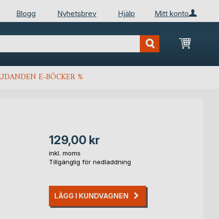
Blogg
Nyhetsbrev
Hjälp
Mitt konto
Min kun
JUDANDEN E-BÖCKER %
129,00 kr
inkl. moms
Tillgänglig för nedladdning
LÄGG I KUNDVAGNEN