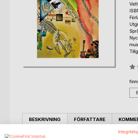
Vat
ISB
För
Utg
Spr
Nyck
mus
Till
Bety
0%
fin
BESKRIVNING
FÖRFATTARE
KOMMEN
Integritet
Jazz och fotboll? Vad är det för skillnad, egentl