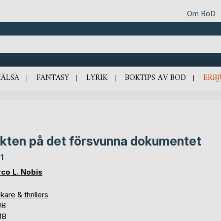
Om BoD
HÄLSA
FANTASY
LYRIK
BOKTIPS AV BOD
ERB
kten på det försvunna dokumentet
1
co L. Nobis
are & thrillers
UB
MB