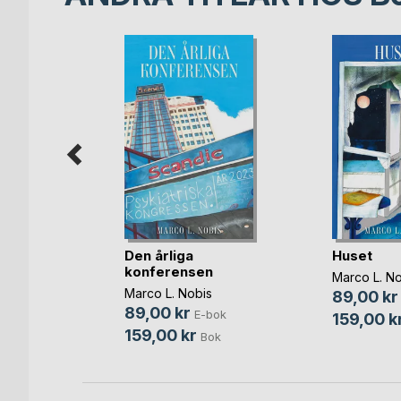
Den årliga
Huset
agpasset
konferensen
Marco L. No
lström
Marco L. Nobis
89,00 kr
bok
89,00 kr
E-bok
159,00 k
Bok
159,00 kr
Bok