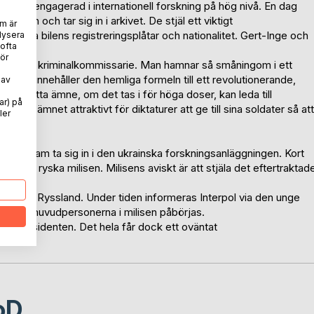
 som är engagerad i internationell forskning på hög nivå. En dag
onalen och tar sig in i arkivet. De stjäl ett viktigt
m är
tifiera bilens registreringsplåtar och nationalitet. Gert-Inge och
lysera
 ofta
ör
 en tysk kriminalkommissarie. Man hamnar så småningom i ett
entet innehåller den hemliga formeln till ett revolutionerande,
 av
. Detta ämne, om det tas i för höga doser, kan leda till
ar) på
 gör ämnet attraktivt för diktaturer att ge till sina soldater så att
ler
hans team ta sig in i den ukrainska forskningsanläggningen. Kort
rivata ryska milisen. Milisens aviskt är att stjäla det eftertraktad
sen till Ryssland. Under tiden informeras Interpol via den unge
de två huvudpersonerna i milisen påbörjas.
ke presidenten. Det hela får dock ett oväntat
oD