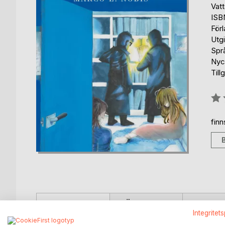
Vat
ISB
För
Utg
Spr
Nyck
Till
Bety
0%
fin
BESKRIVNING
FÖRFATTARE
KOMMEN
Integritet