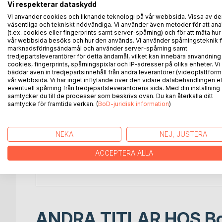
Handlingen utspelar sig i Malmö på en privat klinik
Vi respekterar dataskydd
bryter sig två personer in i kliniken, övermannar pers
Vi använder cookies och liknande teknologi på vår webbsida. Vissa av de
forskningsdokument. Tack vare vittnen kan man iden
väsentliga och tekniskt nödvändiga. Vi använder även metoder för att ana
(t.ex. cookies eller fingerprints samt server-spårning) och för att mäta hur
hans team startar jakten på
vår webbsida besöks och hur den används. Vi använder spårningsteknik f
förövarna. Jakten går genom Europa med hjälp av
marknadsföringsändamål och använder server-spårning samt
stort forskningscentrum i Ukraina. Det stulna dokum
tredjepartsleverantörer för detta ändamål, vilket kan innebära användning
cookies, fingerprints, spårningspixlar och IP-adresser på olika enheter. Vi
banbrytande ämne som kan bota Alzheimers sjukdom
bäddar även in tredjepartsinnehåll från andra leverantörer (videoplattform
aggressivitet och uttalad muskelkraft. Denna biverkan
vår webbsida. Vi har inget inflytande över den vidare databehandlingen el
de kan bli känslokalla mördarmaskiner.
eventuell spårning från tredjepartsleverantörens sida. Med din inställning
samtycker du till de processer som beskrivs ovan. Du kan återkalla ditt
samtycke för framtida verkan. (
BoD-juridisk information
)
Efter diverse komplikationer lyckas Gert-Inge och 
därefter blir anläggningen attackerad av den kända p
kemiska ämnet.
NEKA
NEJ, JUSTERA
Jakten fortsätter genom ukrainska skogar mot grän
kriminalkommissarien Niels från Malmö. Jakten på 
ACCEPTERA ALLA
Samtidigt sker ett hemskt attentat mot den ukrains
slut.
ANDRA TITLAR HOS
B