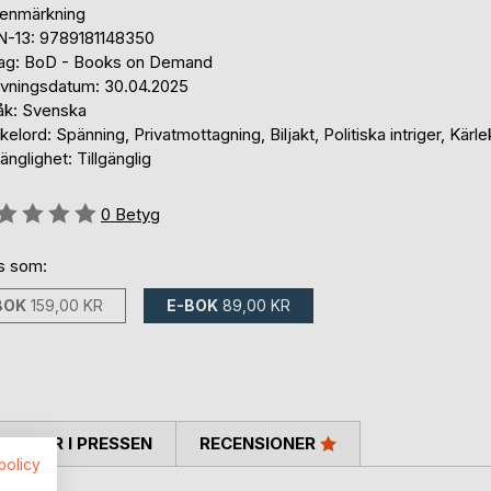
tenmärkning
N-13: 9789181148350
lag: BoD - Books on Demand
ivningsdatum: 30.04.2025
åk: Svenska
elord: Spänning, Privatmottagning, Biljakt, Politiska intriger, Kärle
gänglighet: Tillgänglig
g::
0
Betyg
ns som:
BOK
159,00 KR
E-BOK
89,00 KR
TARER I PRESSEN
RECENSIONER
spolicy