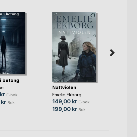
i betong
Nattviolen
Stor
ors
lockr
kr
Emelie Ekborg
E-bok
P. Pix
149,00 kr
 kr
E-bok
Bok
69,0
199,00 kr
Bok
99,0