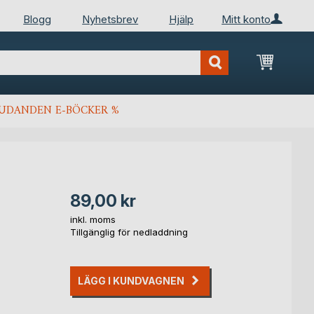
Blogg
Nyhetsbrev
Hjälp
Mitt konto
Min kun
JUDANDEN E-BÖCKER %
89,00 kr
inkl. moms
Tillgänglig för nedladdning
LÄGG I KUNDVAGNEN