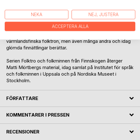
som bebodde och besjälade den präglar synen på livet
men också där tron på att man kunde styra sin omvärld
genom magi och besvärjelser är en del av vardagen.
NEKA
NEJ, JUSTERA
ACCEPTERA ALLA
Den största berättaren är Kajsa Henriksson Vilhuinen från
Mulltjärn, som efterlämnade hundratals uppgifter om den
värmlandsfinska folktron, men även många andra och idag
glömda finnättlingar berättar.
Serien Folktro och folkminnen från Finnskogen återger
Matti Mörtbergs material, idag samlat på Institutet för språk
och folkminnen i Uppsala och på Nordiska Museet i
Stockholm.
FÖRFATTARE
KOMMENTARER I PRESSEN
RECENSIONER