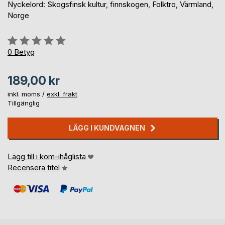
Nyckelord: Skogsfinsk kultur, finnskogen, Folktro, Värmland,
Norge
Betyg::
0%
0
Betyg
189,00 kr
inkl. moms /
exkl. frakt
Tillgänglig
LÄGG I KUNDVAGNEN
Lägg till i kom-ihåglista
Recensera titel