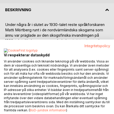
BESKRIVNING
Under några år i slutet av 1930-talet reste språkforskaren
Matti Mörtberg runt i de nordvärmländska skogarna som
ännu var präglade av den skogsfinska invandringen på
1600-talet. Under resorna spelade han in intervjuer och
nedtecknade uppgifter, berättade av finnättlingar från
Integritetspolicy
Östmark, Nyskoga och Lekvattnets socknar i nuvarande
Vi respekterar dataskydd
Torsby kommun.
Vi använder cookies och liknande teknologi på vår webbsida. Vissa av
dem är väsentliga och tekniskt nödvändiga. Vi använder även metoder
Här finns ett unikt folkminnesmaterial som handlar om
för att analysera (t.ex. cookies eller fingerprints samt server-spårning)
folktro, seder och bruk i arbetet på gården, i skogen, på
och för att mäta hur ofta vår webbsida besöks och hur den används. Vi
åkrarna och i den omkringliggande bygden där kunskapen
använder spårningsteknik för marknadsföringsändamål och använder
server-spårning samt tredjepartsleverantörer för detta ändamål, vilket
om traditionerna var en förutsättning i vardagslivet.
kan innebära användning av cookies, fingerprints, spårningspixlar och
IP-adresser på olika enheter. Vi bäddar även in tredjepartsinnehåll från
Den skogsfinska kulturen var vid denna tid på väg att
andra leverantörer (videoplattformar) på vår webbsida. Vi har inget
inflytande över den vidare databehandlingen eller eventuell spårning
försvinna från den sista levande finnbygden i Sverige. Det
från tredjepartsleverantörens sida. Med din inställning samtycker du till
finska arvet märks i många av uppteckningarna där
de processer som beskrivs ovan. Du kan återkalla ditt samtycke för
respekten för naturen och de djur och övernaturliga väsen
framtida verkan. (
BoD-juridisk information
)