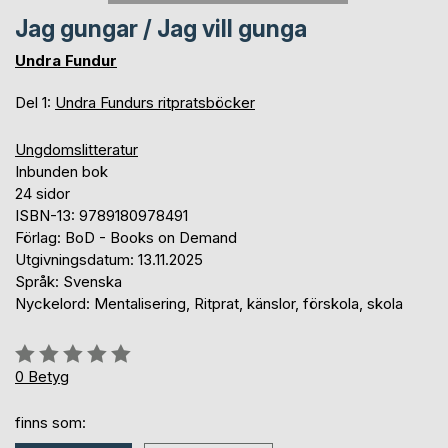
Jag gungar / Jag vill gunga
Undra Fundur
Del 1:
Undra Fundurs ritpratsböcker
Ungdomslitteratur
Inbunden bok
24 sidor
ISBN-13: 9789180978491
Förlag: BoD - Books on Demand
Utgivningsdatum: 13.11.2025
Språk: Svenska
Nyckelord: Mentalisering, Ritprat, känslor, förskola, skola
Betyg::
0%
0
Betyg
finns som: