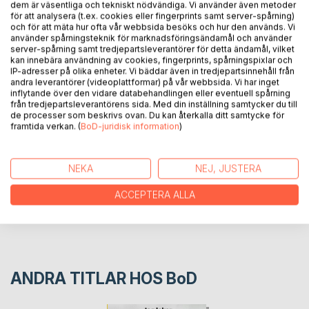
Jag gungar / Jag vill gunga är en ritprat-bok som är tänkt att
dem är väsentliga och tekniskt nödvändiga. Vi använder även metoder
väcka nyfikenhet och förståelse för andras känslor och
för att analysera (t.ex. cookies eller fingerprints samt server-spårning)
och för att mäta hur ofta vår webbsida besöks och hur den används. Vi
perspektiv. Använd den gärna som inspiration till eget
använder spårningsteknik för marknadsföringsändamål och använder
ritprat. I boken får läsaren möta två olika perspektiv på
server-spårning samt tredjepartsleverantörer för detta ändamål, vilket
samma händelse. Känslor illustreras på ett färgrikt sätt, för
kan innebära användning av cookies, fingerprints, spårningspixlar och
IP-adresser på olika enheter. Vi bäddar även in tredjepartsinnehåll från
att ge underlag till igenkänning och gemensam reflektion.
andra leverantörer (videoplattformar) på vår webbsida. Vi har inget
inflytande över den vidare databehandlingen eller eventuell spårning
från tredjepartsleverantörens sida. Med din inställning samtycker du till
FÖRFATTARE
de processer som beskrivs ovan. Du kan återkalla ditt samtycke för
framtida verkan. (
BoD-juridisk information
)
KOMMENTARER I PRESSEN
NEKA
NEJ, JUSTERA
RECENSIONER
ACCEPTERA ALLA
ANDRA TITLAR HOS
BoD