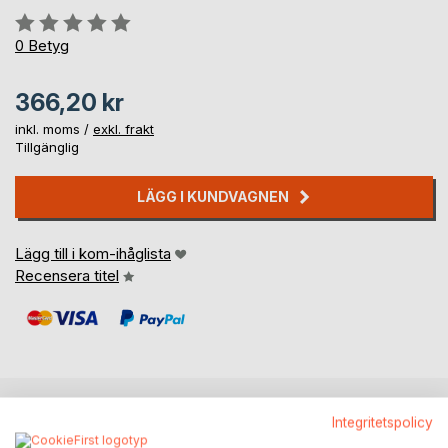
Betyg::
0%
0
Betyg
366,20 kr
inkl. moms /
exkl. frakt
Tillgänglig
LÄGG I KUNDVAGNEN
Lägg till i kom-ihåglista
Recensera titel
Integritetspolicy
BESKRIVNING