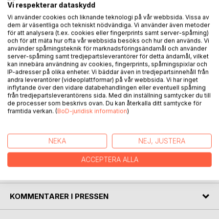
Vi respekterar dataskydd
Vi använder cookies och liknande teknologi på vår webbsida. Vissa av
Den JÆVLA UTLENDINGEN er en ærlig og dypt
dem är väsentliga och tekniskt nödvändiga. Vi använder även metoder
menneskelig reise gjennom verdier og sannhet i en tid der
för att analysera (t.ex. cookies eller fingerprints samt server-spårning)
sannhet er blitt farlig. Boken tar leseren med inn i historier vi
och för att mäta hur ofta vår webbsida besöks och hur den används. Vi
använder spårningsteknik för marknadsföringsändamål och använder
alle kjenner igjen, men ingen tør å si høyt: hvordan ideologi
server-spårning samt tredjepartsleverantörer för detta ändamål, vilket
stjeler våre barn, hvordan empati blir et våpen mot oss selv,
kan innebära användning av cookies, fingerprints, spårningspixlar och
og hvordan verdier blir forhandlet bort for bekvemmelighet.
IP-adresser på olika enheter. Vi bäddar även in tredjepartsinnehåll från
Med innsikt i den usynlige prosessen som har gjort
andra leverantörer (videoplattformar) på vår webbsida. Vi har inget
inflytande över den vidare databehandlingen eller eventuell spårning
demoralisering til det nye normale, viser boken hvorfor
från tredjepartsleverantörens sida. Med din inställning samtycker du till
verdier er den eneste motgiften.
de processer som beskrivs ovan. Du kan återkalla ditt samtycke för
Den krever at du stiller det ubehagelige spørsmålet:
framtida verkan. (
BoD-juridisk information
)
Hvilken ulv mater du - og hvilken arv vil du etterlate?
Det er en bok som vekker.
NEKA
NEJ, JUSTERA
En modig stemme i en tid som trenger den.
ACCEPTERA ALLA
FÖRFATTARE
KOMMENTARER I PRESSEN