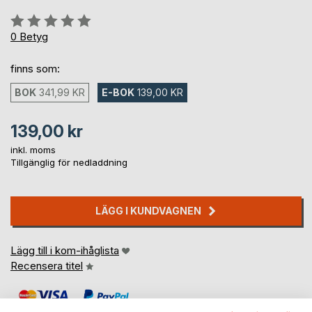
Betyg::
0%
0
Betyg
finns som:
BOK
341,99 KR
E-BOK
139,00 KR
139,00 kr
inkl. moms
Tillgänglig för nedladdning
LÄGG I KUNDVAGNEN
Lägg till i kom-ihåglista
Recensera titel