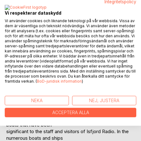
Integritetspolicy
Vi respekterar dataskydd
Vi använder cookies och liknande teknologi på vår webbsida. Vissa av
dem är väsentliga och tekniskt nödvändiga. Vi använder även metoder
BESKRIVNING
för att analysera (t.ex. cookies eller fingerprints samt server-spårning)
och för att mäta hur ofta vår webbsida besöks och hur den används. Vi
använder spårningsteknik för marknadsföringsändamål och använder
Isfjord Radio station was built and put into action in 1933.
server-spårning samt tredjepartsleverantörer för detta ändamål, vilket
kan innebära användning av cookies, fingerprints, spårningspixlar och
This book is an attempt
IP-adresser på olika enheter. Vi bäddar även in tredjepartsinnehåll från
to summarize the available data and pictures regarding
andra leverantörer (videoplattformar) på vår webbsida. Vi har inget
boats and ships that had
inflytande över den vidare databehandlingen eller eventuell spårning
från tredjepartsleverantörens sida. Med din inställning samtycker du till
significance for the Isfjord Radio station, either directly or
de processer som beskrivs ovan. Du kan återkalla ditt samtycke för
indirectly. As a coastal
framtida verkan. (
BoD-juridisk information
)
radio station, Isfjord Radio maintained contact with both
mainland Norway and all
ship traffic in the North Atlantic, as well as locally around
NEKA
NEJ, JUSTERA
Svalbard. Boats became
central to the station in many aspects of its life and duty.
ACCEPTERA ALLA
This book aims to gather information about the ships and
boats that have been
significant to the staff and visitors of Isfjord Radio. In the
numerous boats and ships