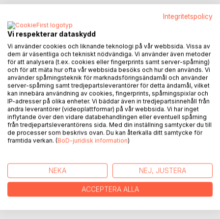
BESKRIVNING
Integritetspolicy
Vi respekterar dataskydd
En tidig höstmorgon är Isak på väg till biblioteket med sin
Vi använder cookies och liknande teknologi på vår webbsida. Vissa av
skolklass för ett studiebesök. Klassföreståndaren har
dem är väsentliga och tekniskt nödvändiga. Vi använder även metoder
planerat en uppgift för eleverna som de ska göra och på så
för att analysera (t.ex. cookies eller fingerprints samt server-spårning)
vis lära sig saker som kommer gynna dem inför provet.
och för att mäta hur ofta vår webbsida besöks och hur den används. Vi
använder spårningsteknik för marknadsföringsändamål och använder
Men besöket tar en väldigt mystisk vändning för Isak, vilket
server-spårning samt tredjepartsleverantörer för detta ändamål, vilket
leder till att han istället lär sig saker som hans egna lärare
kan innebära användning av cookies, fingerprints, spårningspixlar och
inte har en aning om. Hans upplevelse blir full av lärdom och
IP-adresser på olika enheter. Vi bäddar även in tredjepartsinnehåll från
andra leverantörer (videoplattformar) på vår webbsida. Vi har inget
för även med sig ansvar som han måste uppfylla i
inflytande över den vidare databehandlingen eller eventuell spårning
framtiden.
från tredjepartsleverantörens sida. Med din inställning samtycker du till
de processer som beskrivs ovan. Du kan återkalla ditt samtycke för
framtida verkan. (
BoD-juridisk information
)
Isak och det mystiska biblioteket är Sebastian Abdul-
Salaam Blascos tredje bok och hans första barnbok.
NEKA
NEJ, JUSTERA
FÖRFATTARE
ACCEPTERA ALLA
KOMMENTARER I PRESSEN