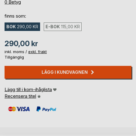
0%
0
Betyg
finns som:
BOK
290,00 KR
E-BOK
115,00 KR
290,00 kr
inkl. moms /
exkl. frakt
Tillgänglig
LÄGG I KUNDVAGNEN
Lägg till i kom-ihåglista
Recensera titel