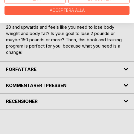
you consume meals every 2 to 3 hours during the day and
are you working out at the gym for hours to lose body
ACCEPTERA ALLA
weight? Do you feel like you do not have time for eating
healthy and working out? Are you a person with a BMI over
20 and upwards and feels like you need to lose body
weight and body fat? Is your goal to lose 2 pounds or
maybe 150 pounds or more? Then, this book and training
program is perfect for you, because what you need is a
change!
FÖRFATTARE
KOMMENTARER I PRESSEN
RECENSIONER