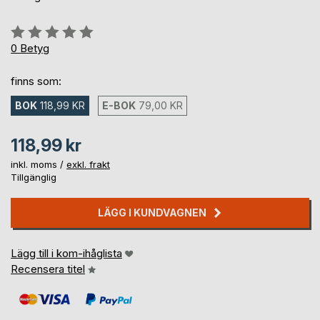
Betyg::
0%
0
Betyg
finns som:
BOK
118,99 KR
E-BOK
79,00 KR
118,99 kr
inkl. moms /
exkl. frakt
Tillgänglig
LÄGG I KUNDVAGNEN
Lägg till i kom-ihåglista
Recensera titel