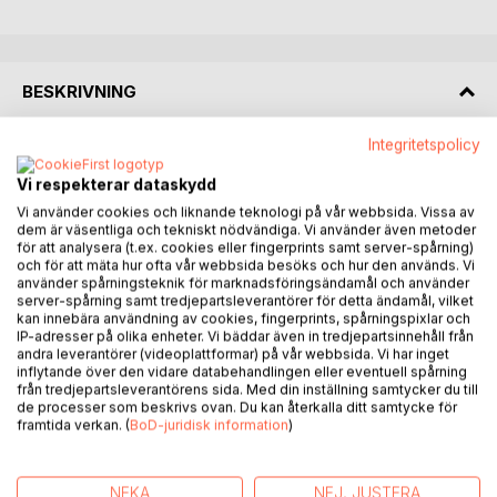
BESKRIVNING
Integritetspolicy
In this book, you will learn the entire philosophy of
intermittent fasting, the health benefits of it and how to use
Vi respekterar dataskydd
it for maximal weight loss and fat burning results. You will
Vi använder cookies och liknande teknologi på vår webbsida. Vissa av
learn a lot about training and what training that is best for
dem är väsentliga och tekniskt nödvändiga. Vi använder även metoder
weight loss and fat loss. This is not everything you will
för att analysera (t.ex. cookies eller fingerprints samt server-spårning)
och för att mäta hur ofta vår webbsida besöks och hur den används. Vi
learn, for approximately 70 pages of the book, you will
använder spårningsteknik för marknadsföringsändamål och använder
learn what food choices are the best for weight loss and
server-spårning samt tredjepartsleverantörer för detta ändamål, vilket
fat loss. In the end of the book, you will find a training
kan innebära användning av cookies, fingerprints, spårningspixlar och
IP-adresser på olika enheter. Vi bäddar även in tredjepartsinnehåll från
program that you can follow to get the best results of
andra leverantörer (videoplattformar) på vår webbsida. Vi har inget
weight loss and fat loss. This book has changed me as a
inflytande över den vidare databehandlingen eller eventuell spårning
person and I guarantee it will change you too. This changes
från tredjepartsleverantörens sida. Med din inställning samtycker du till
de processer som beskrivs ovan. Du kan återkalla ditt samtycke för
everything!
framtida verkan. (
BoD-juridisk information
)
Have you been trying to lose body weight and body fat for
a long time but you have not seen any good results yet? Do
NEKA
NEJ, JUSTERA