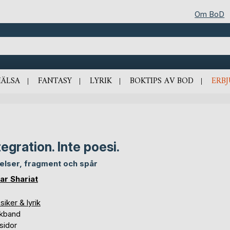
Om BoD
HÄLSA
FANTASY
LYRIK
BOKTIPS AV BOD
ERB
tegration. Inte poesi.
elser, fragment och spår
ar Shariat
siker & lyrik
kband
sidor