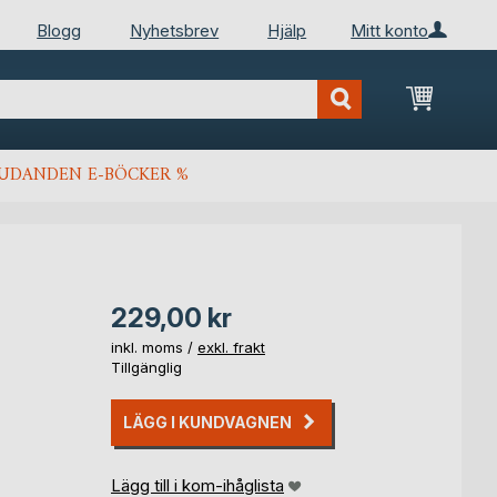
Blogg
Nyhetsbrev
Hjälp
Mitt konto
Min kun
JUDANDEN E-BÖCKER %
229,00 kr
inkl. moms /
exkl. frakt
Tillgänglig
LÄGG I KUNDVAGNEN
Lägg till i kom-ihåglista