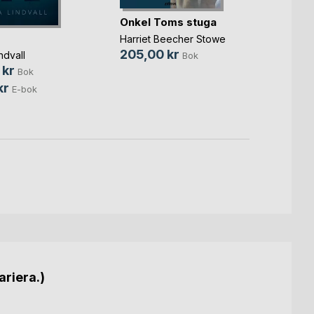
Onkel Toms stuga
De sj
Harriet Beecher Stowe
juvel
205,00 kr
ndvall
Bok
Bram S
 kr
Bok
150,0
kr
E-bok
ariera.)