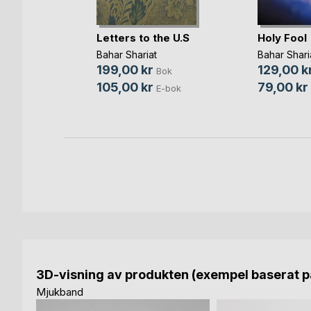
Letters to the U.S
Holy Fool
 Man
Bahar Shariat
Bahar Shari
Cortese
199,00 kr
129,00 k
Bok
Bok
105,00 kr
79,00 kr
E-bok
3D-visning av produkten (exempel baserat på
Mjukband