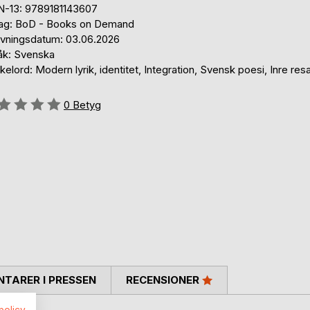
N-13: 9789181143607
lag: BoD - Books on Demand
ivningsdatum: 03.06.2026
åk: Svenska
elord: Modern lyrik, identitet, Integration, Svensk poesi, Inre res
g::
0
Betyg
TARER I PRESSEN
RECENSIONER