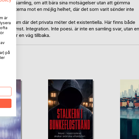
spolicy
tring och samling, om att bära sina motsägelser utan att gömma
r sig texterna mot en möjlig helhet, där det som varit sönder inte
n.
m är
t inre rum där det privata möter det existentiella. Här finns både
lysera
 ofta
terkomst. Integration. Inte poesi. är inte en samling svar, utan e
ör
å söker en väg tillbaka.
 av
ar) på
ler
oD