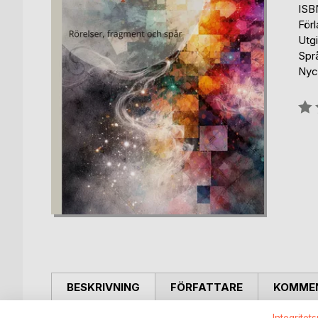
ISB
För
Utg
Spr
Nyck
Bety
0%
BESKRIVNING
FÖRFATTARE
KOMMEN