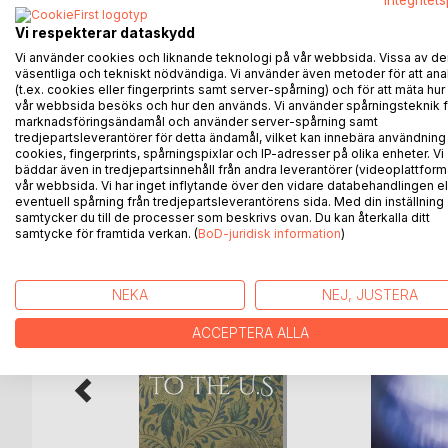
Integritet
Integration. Inte poesi. är en diktsamling om split
dem. Genom kärlek, friktion, tro, kropp och ljus rö
Vi respekterar dataskydd
förnekas utan får finnas kvar som en del av forme
Vi använder cookies och liknande teknologi på vår webbsida. Vissa av de
Med en personlig röst skriver Bahar Shariat fram et
väsentliga och tekniskt nödvändiga. Vi använder även metoder för att ana
(t.ex. cookies eller fingerprints samt server-spårning) och för att mäta hur
närhet och avstånd, bön och motstånd, förlust och å
vår webbsida besöks och hur den används. Vi använder spårningsteknik f
rörelse genom det som glider isär och det som änd
marknadsföringsändamål och använder server-spårning samt
tredjepartsleverantörer för detta ändamål, vilket kan innebära användning
cookies, fingerprints, spårningspixlar och IP-adresser på olika enheter. Vi
bäddar även in tredjepartsinnehåll från andra leverantörer (videoplattform
vår webbsida. Vi har inget inflytande över den vidare databehandlingen el
ANDRA TITLAR HOS
B
eventuell spårning från tredjepartsleverantörens sida. Med din inställning
samtycker du till de processer som beskrivs ovan. Du kan återkalla ditt
samtycke för framtida verkan. (
BoD-juridisk information
)
NEKA
NEJ, JUSTERA
ACCEPTERA ALLA