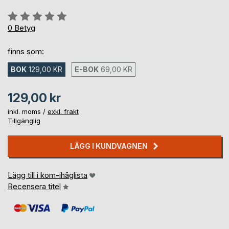
Betyg::
0%
0
Betyg
finns som:
BOK
129,00 KR
E-BOK
69,00 KR
129,00 kr
inkl. moms /
exkl. frakt
Tillgänglig
LÄGG I KUNDVAGNEN
Lägg till i kom-ihåglista
Recensera titel