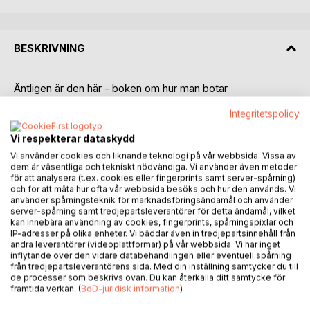
BESKRIVNING
Äntligen är den här - boken om hur man botar
tagetesallergi, konserverar hopp på flaska och hanterar
Integritetspolicy
skräck för gula blommor! Här presenteras stjärnspelarna i
trädgårdslandslaget, utdelas bragdguld till trädgårdstokar
Vi respekterar dataskydd
och lanseras begrepp som turbogardening, maximalistisk
Vi använder cookies och liknande teknologi på vår webbsida. Vissa av
trädgårdskonst och potatisekonomi.
dem är väsentliga och tekniskt nödvändiga. Vi använder även metoder
för att analysera (t.ex. cookies eller fingerprints samt server-spårning)
Vi får veta hur man kultiverar det goda livet, anlägger ett
och för att mäta hur ofta vår webbsida besöks och hur den används. Vi
använder spårningsteknik för marknadsföringsändamål och använder
pocketfjäll och blir trädgårdshelgon, men också varför det
server-spårning samt tredjepartsleverantörer för detta ändamål, vilket
saknats samiska trädgårdar, konsekvenserna av
kan innebära användning av cookies, fingerprints, spårningspixlar och
blomsterrasism, vådan av att samla sekatörer och behovet
IP-adresser på olika enheter. Vi bäddar även in tredjepartsinnehåll från
andra leverantörer (videoplattformar) på vår webbsida. Vi har inget
av en trädgårdsparlör. Hör om detektivjakten på
inflytande över den vidare databehandlingen eller eventuell spårning
blomsterantikviteter, utopin om den självskötande
från tredjepartsleverantörens sida. Med din inställning samtycker du till
trädgården och dråpet av en kulturbotanisk trädgård. En
de processer som beskrivs ovan. Du kan återkalla ditt samtycke för
framtida verkan. (
BoD-juridisk information
)
önskelista till trädgårdstomten ingår förstås också.