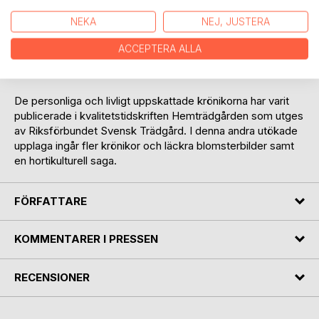
Trädgårdsambassadören Mariana Mattsson tar oss med på
NEKA
NEJ, JUSTERA
en hortikulturell bildningsresa och sprider ljus över udda
trädgårdsfenomen. Hon parar skarpsint analys och ettrig
ACCEPTERA ALLA
kritik med rikliga doser humor och ironi, och kryddar med
smarta råd och tips från sin lappländska odlarhorisont.
De personliga och livligt uppskattade krönikorna har varit
publicerade i kvalitetstidskriften Hemträdgården som utges
av Riksförbundet Svensk Trädgård. I denna andra utökade
upplaga ingår fler krönikor och läckra blomsterbilder samt
en hortikulturell saga.
FÖRFATTARE
KOMMENTARER I PRESSEN
RECENSIONER