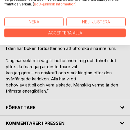
framtida verkan. (
BoD-juridisk information
)
Hennes utanförskap, oberättigade och orättvisa skam- och
skuldkänslor samt separationsångest har varit
utgångspunkten.
NEKA
NEJ, JUSTERA
Hon har funnit ett samband mellan psykologi, filosofi och
Jesu lära – de har samma rötter – sanningssökande och
ACCEPTERA ALLA
kärlek.
I den här boken fortsätter hon att utforska sina inre rum.
”Jag har sökt min väg till helhet inom mig och frihet i det
yttre. Ju friare jag är desto friare val
kan jag göra – en drivkraft och stark längtan efter den
svårfångade kärleken. Alla har vi ett
behov av att bli och vara älskade. Mänsklig värme är den
främsta energikällan.”
FÖRFATTARE
KOMMENTARER I PRESSEN