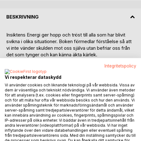
BESKRIVNING
Insiktens Energi ger hopp och tröst till alla som har blivit
svikna i olika situationer. Boken förmedlar förståelse så att
vi inte vänder skulden mot oss själva utan befriar oss från
det som tynger och kan känna äkta kärlek.
Integritetspolicy
Ingalill Roos är auktoriserad socionom, psykodynamisk
samtalsterapeut och författare. Hon är bosatt i Göteborg
Vi respekterar dataskydd
och har tidigare skrivit böckerna Energitjuvar, Kärlekens
Vi använder cookies och liknande teknologi på vår webbsida. Vissa av
energi, Upptäck och skydda dig mot energitjuvar och
dem är väsentliga och tekniskt nödvändiga. Vi använder även metoder
Närhet och svek.
för att analysera (t.ex. cookies eller fingerprints samt server-spårning)
och för att mäta hur ofta vår webbsida besöks och hur den används. Vi
använder spårningsteknik för marknadsföringsändamål och använder
Insiktens Energi handlar om författarens
server-spårning samt tredjepartsleverantörer för detta ändamål, vilket
utvecklingsprocess och befrielse från oro, rädsla, svek,
kan innebära användning av cookies, fingerprints, spårningspixlar och
orättvisa och destruktiva mönster.
IP-adresser på olika enheter. Vi bäddar även in tredjepartsinnehåll från
andra leverantörer (videoplattformar) på vår webbsida. Vi har inget
Hon har sökt efter vad som står i vägen för att bli sann och
inflytande över den vidare databehandlingen eller eventuell spårning
äkta för att kunna känna lättnad och glädje.
från tredjepartsleverantörens sida. Med din inställning samtycker du till
de processer som beskrivs ovan. Du kan återkalla ditt samtycke för