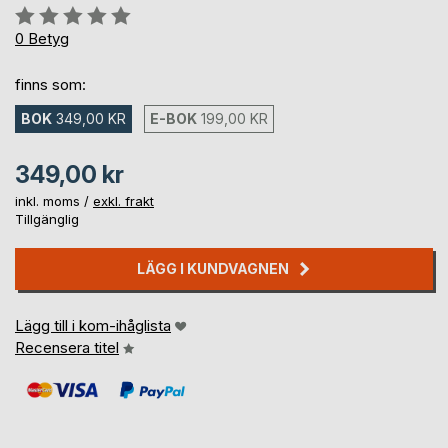
Betyg::
0%
0
Betyg
finns som:
BOK
349,00 KR
E-BOK
199,00 KR
349,00 kr
inkl. moms /
exkl. frakt
Tillgänglig
LÄGG I KUNDVAGNEN
Lägg till i kom-ihåglista
Recensera titel