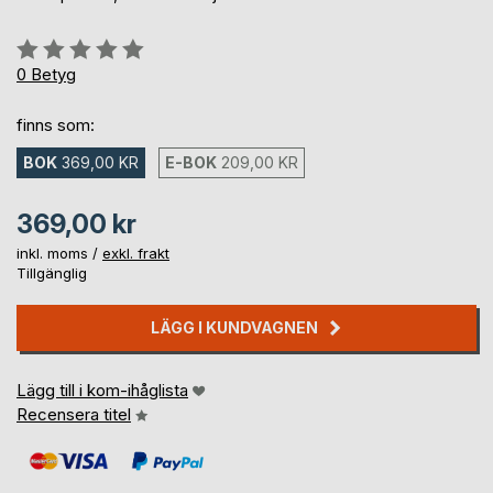
Betyg::
0%
0
Betyg
finns som:
BOK
369,00 KR
E-BOK
209,00 KR
369,00 kr
inkl. moms /
exkl. frakt
Tillgänglig
LÄGG I KUNDVAGNEN
Lägg till i kom-ihåglista
Recensera titel