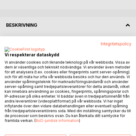
BESKRIVNING
Innovation och utmaningar i ett nytt energisystem - En
Integritetspolicy
guide för en proaktiv elnätverksamhet är en praktisk guide
för elnätchefer och andra chefer i energikoncerner och
Vi respekterar dataskydd
elnätföretag som måste hantera utmaningarna med den
Vi använder cookies och liknande teknologi på vår webbsida. Vissa av
dem är väsentliga och tekniskt nödvändiga. Vi använder även metoder
stora energiomställningen som är resultatet av ett mer
för att analysera (t.ex. cookies eller fingerprints samt server-spårning)
elektrifierat samhälle. Boken är fokuserad på
och för att mäta hur ofta vår webbsida besöks och hur den används. Vi
distributionsnätets roll i övergången till en mer hållbar
använder spårningsteknik för marknadsföringsändamål och använder
energiframtid. Det är elnätverksamhetens operativa
server-spårning samt tredjepartsleverantörer för detta ändamål, vilket
kan innebära användning av cookies, fingerprints, spårningspixlar och
funktion och effektivitet som beskrivs med praktiska
IP-adresser på olika enheter. Vi bäddar även in tredjepartsinnehåll från
exempel och konkreta råd och inte tekniska instruktioner
andra leverantörer (videoplattformar) på vår webbsida. Vi har inget
eller beskrivningar. Syftet är att underlätta det
inflytande över den vidare databehandlingen eller eventuell spårning
från tredjepartsleverantörens sida. Med din inställning samtycker du till
paradigmskifte som distributionsnätet därmed genomgår,
de processer som beskrivs ovan. Du kan återkalla ditt samtycke för
från en reaktiv och passiv transportör av el från stora
framtida verkan. (
BoD-juridisk information
)
centrala produktionsanläggning ut till kunderna, till en mer
dynamisk och proaktiv aktör som är nödvändig i framtidens