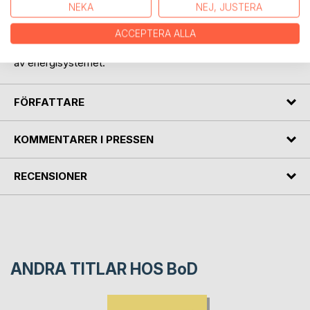
ökade elkonsumtion. Med ett effektivt nätmanagement
NEKA
NEJ, JUSTERA
som säkerställer inte bara ett driftsäker och hållbar, utan
också en ekonomiskt lönsam, verksamhet kan nätchefen
ACCEPTERA ALLA
bli en mästare och inte ett offer i den snabba omställningen
av energisystemet.
FÖRFATTARE
KOMMENTARER I PRESSEN
RECENSIONER
ANDRA TITLAR HOS
BoD