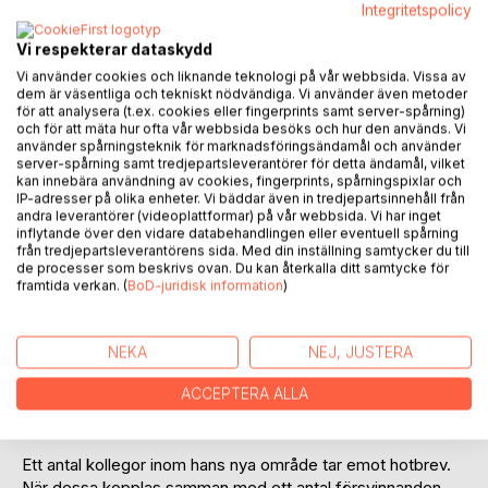
Integritetspolicy
Lägg till i kom-ihåglista
Vi respekterar dataskydd
Recensera titel
Vi använder cookies och liknande teknologi på vår webbsida. Vissa av
dem är väsentliga och tekniskt nödvändiga. Vi använder även metoder
för att analysera (t.ex. cookies eller fingerprints samt server-spårning)
och för att mäta hur ofta vår webbsida besöks och hur den används. Vi
använder spårningsteknik för marknadsföringsändamål och använder
server-spårning samt tredjepartsleverantörer för detta ändamål, vilket
kan innebära användning av cookies, fingerprints, spårningspixlar och
IP-adresser på olika enheter. Vi bäddar även in tredjepartsinnehåll från
andra leverantörer (videoplattformar) på vår webbsida. Vi har inget
BESKRIVNING
inflytande över den vidare databehandlingen eller eventuell spårning
från tredjepartsleverantörens sida. Med din inställning samtycker du till
de processer som beskrivs ovan. Du kan återkalla ditt samtycke för
Bror börjar arbeta inom ett nytt område,
framtida verkan. (
BoD-juridisk information
)
organisationsutveckling. Men uppdragen är inte bara
utveckling utan handlar även om företag som tar in
konsulter för att göra sig av med obekväma medarbetare.
NEKA
NEJ, JUSTERA
Ofta med mycket tveksamma och oetiska motiv. En
ACCEPTERA ALLA
verksamhet som Bror upplever alltmer obehaglig och
omoralisk.
Ett antal kollegor inom hans nya område tar emot hotbrev.
När dessa kopplas samman med ett antal försvinnanden