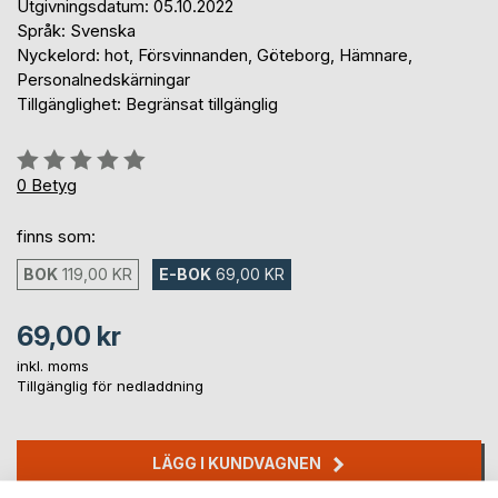
Utgivningsdatum: 05.10.2022
Språk: Svenska
Nyckelord: hot, Försvinnanden, Göteborg, Hämnare,
Personalnedskärningar
Tillgänglighet: Begränsat tillgänglig
Betyg::
0%
0
Betyg
finns som:
BOK
119,00 KR
E-BOK
69,00 KR
69,00 kr
inkl. moms
Tillgänglig för nedladdning
LÄGG I KUNDVAGNEN