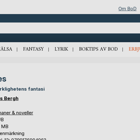
Om BoD
HÄLSA
FANTASY
LYRIK
BOKTIPS AV BOD
ERB
es
erklighetens fantasi
lis Bergh
aner & noveller
UB
4 MB
tenmärkning