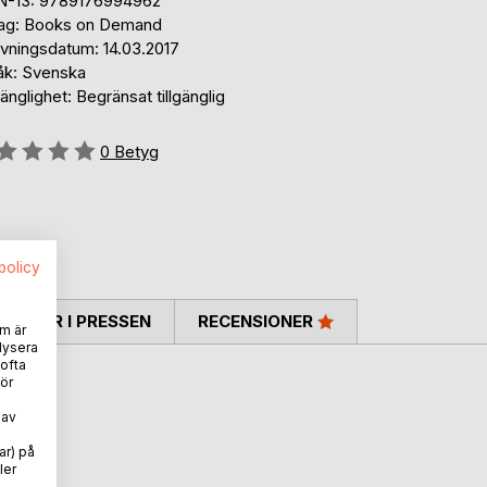
N-13: 9789176994962
lag: Books on Demand
ivningsdatum: 14.03.2017
åk: Svenska
gänglighet: Begränsat tillgänglig
g::
0
Betyg
spolicy
TARER I PRESSEN
RECENSIONER
m är
lysera
 ofta
ör
 av
n mamma.
ar) på
ler