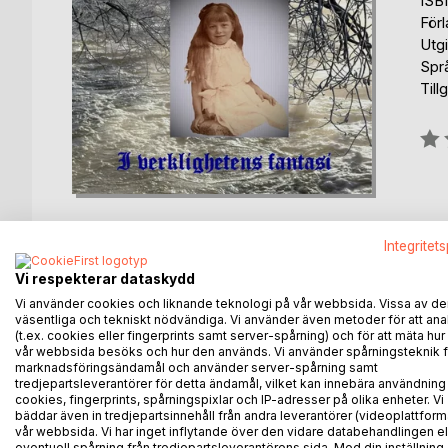
ISB
För
Utg
Spr
Till
Bety
0%
Integritet
Vi respekterar dataskydd
BESKRIVNING
FÖRFATTARE
KOMMEN
Vi använder cookies och liknande teknologi på vår webbsida. Vissa av de
väsentliga och tekniskt nödvändiga. Vi använder även metoder för att ana
(t.ex. cookies eller fingerprints samt server-spårning) och för att mäta hur
Berättelsen om Ines.
vår webbsida besöks och hur den används. Vi använder spårningsteknik f
marknadsföringsändamål och använder server-spårning samt
tredjepartsleverantörer för detta ändamål, vilket kan innebära användning
Ett ovanligt liv för en kvinna i sin tid.
cookies, fingerprints, spårningspixlar och IP-adresser på olika enheter. Vi
En dotter som inte blev mamma, men ändå lik si
bäddar även in tredjepartsinnehåll från andra leverantörer (videoplattform
Från armodets härd till lyx och flärd.
vår webbsida. Vi har inget inflytande över den vidare databehandlingen el
eventuell spårning från tredjepartsleverantörens sida. Med din inställning