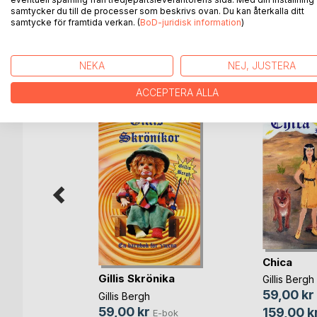
Tur och retur i verklighetens fantasi.
samtycker du till de processer som beskrivs ovan. Du kan återkalla ditt
samtycke för framtida verkan. (
BoD-juridisk information
)
ANDRA TITLAR HOS
B
NEKA
NEJ, JUSTERA
ACCEPTERA ALLA
ldrig
Chica
Gillis Skrönika
Gillis Bergh
59,00 kr
Gillis Bergh
bok
59,00 kr
159,00 k
E-bok