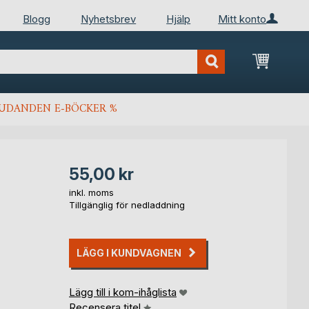
Blogg
Nyhetsbrev
Hjälp
Mitt konto
Min kun
JUDANDEN E-BÖCKER %
55,00 kr
inkl. moms
Tillgänglig för nedladdning
LÄGG I KUNDVAGNEN
Lägg till i kom-ihåglista
Recensera titel