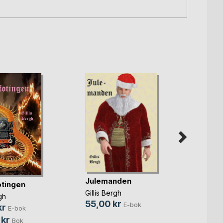
Julemanden
tingen
Gillis Bergh
Anspr
gh
55,00 kr
E-bok
kr
Gillis 
E-bok
39,0
 kr
Bok