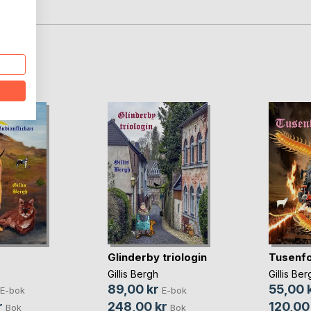
oD
Glinderby triologin
Tusenfo
Gillis Bergh
Gillis Ber
89,00 kr
55,00 
E-bok
E-bok
r
248,00 kr
120,00
Bok
Bok