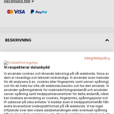
Recensera titel
BESKRIVNING
Författaren talar om incest och sexuella övergrepp utifrån
Integritetspolicy
ett behandlande perspektiv och utgår ifrån modern
forskning. Som kliniker har hon behandlat över 150
Vi respekterar dataskydd
incestutsatta patienter via terapi och grupper. Boken syftar
Vi använder cookies och liknande teknologi på vår webbsida. Vissa av
till att skapa ett möte, bidra till ökad förståelse och
dem är väsentliga och tekniskt nödvändiga. Vi använder även metoder
vidareutbilda överlevare själva, behandlare och
för att analysera (t.ex. cookies eller fingerprints samt server-spårning)
och för att mäta hur ofta vår webbsida besöks och hur den används. Vi
samhällsmedborgare. Utifrån de proportioner som sexuella
använder spårningsteknik för marknadsföringsändamål och använder
övergrepp mot barn existerar i vår samtid behöver ämnet
server-spårning samt tredjepartsleverantörer för detta ändamål, vilket
för alltid vara talbart, aktuellt och finnas på politiska
kan innebära användning av cookies, fingerprints, spårningspixlar och
IP-adresser på olika enheter. Vi bäddar även in tredjepartsinnehåll från
agendor. I Sverige är 1-2 barn i varje klass utsatta för incest,
andra leverantörer (videoplattformar) på vår webbsida. Vi har inget
var fjärde flicka och var tionde pojke blir utsatta för ett
inflytande över den vidare databehandlingen eller eventuell spårning
sexuellt övergrepp innan 14 års ålder. Boken illustrerar de