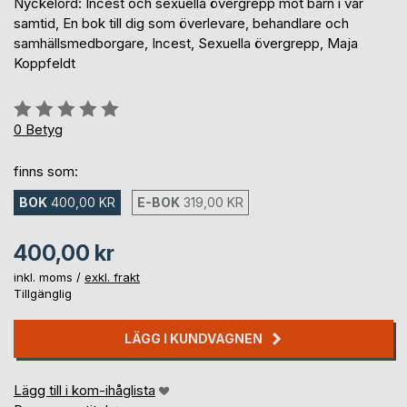
Nyckelord: Incest och sexuella övergrepp mot barn i vår
samtid, En bok till dig som överlevare, behandlare och
samhällsmedborgare, Incest, Sexuella övergrepp, Maja
Koppfeldt
Betyg::
0%
0
Betyg
finns som:
BOK
400,00 KR
E-BOK
319,00 KR
400,00 kr
inkl. moms /
exkl. frakt
Tillgänglig
LÄGG I KUNDVAGNEN
Lägg till i kom-ihåglista