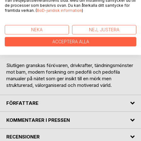
från tredjepartsleverantörens sida. Med din inställning samtycker du till
skador som sexuella övergrepp mot ett barn genererar, inte
de processer som beskrivs ovan. Du kan återkalla ditt samtycke för
framtida verkan. (
BoD-juridisk information
)
bara akuta skador utan även de skador som patienten bär
med sig genom livet.
NEKA
NEJ, JUSTERA
Boken belyser även traumabehandling, vägen till en
hälsosam sexualitet efter övergrepp, föräldraskap som
ACCEPTERA ALLA
överlevare, förlåtelse och resilience. Det är människor som
skadar och det är i mänskliga relationer som vi läker.
Slutligen granskas förövaren, drivkrafter, tändningsmönster
mot barn, modern forskning om pedofili och pedofila
manualer på nätet som ger insikt till en mörk men
strukturerad, välorganiserad och motiverad värld.
FÖRFATTARE
KOMMENTARER I PRESSEN
RECENSIONER