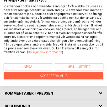
Vi respekterar dataskydd
Vi använder cookies och liknande teknologi på vår webbsida. Vissa av
dem är väsentliga och tekniskt nödvändiga. Vi använder även metoder
för att analysera (t.ex. cookies eller fingerprints samt server-spårning)
BESKRIVNING
och för att mäta hur ofta vår webbsida besöks och hur den används. Vi
använder spårningsteknik för marknadsföringsändamål och använder
server-spårning samt tredjepartsleverantörer för detta ändamål, vilket
kan innebära användning av cookies, fingerprints, spårningspixlar och
This book is a testimony of the resistance struggle against
IP-adresser på olika enheter. Vi bäddar även in tredjepartsinnehåll från
the dicatatorship of Pinochet during the first years after the
andra leverantörer (videoplattformar) på vår webbsida. Vi har inget
inflytande över den vidare databehandlingen eller eventuell spårning
military coup in Chile in 1973. The autobiographical account
från tredjepartsleverantörens sida. Med din inställning samtycker du till
of a young Swedish student who participated in the
de processer som beskrivs ovan. Du kan återkalla ditt samtycke för
resistance movement describes the ruthless persecution
framtida verkan. (
BoD-juridisk information
)
the movement was subjected to by the Chilean secret
service and what happened to those who opposed the
oppressors.
NEKA
NEJ, JUSTERA
ACCEPTERA ALLA
FÖRFATTARE
KOMMENTARER I PRESSEN
RECENSIONER