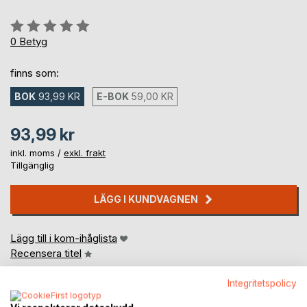
Betyg::
0%
0
Betyg
finns som:
BOK
93,99 KR
E-BOK
59,00 KR
93,99 kr
inkl. moms /
exkl. frakt
Tillgänglig
LÄGG I KUNDVAGNEN
Lägg till i kom-ihåglista
Recensera titel
Integritetspolicy