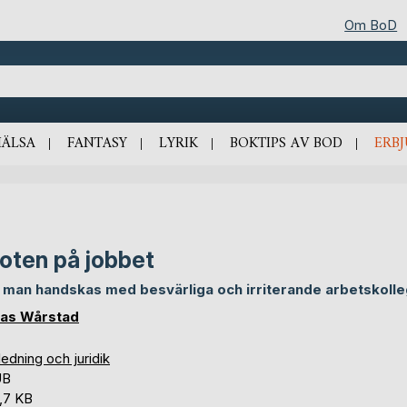
Om BoD
HÄLSA
FANTASY
LYRIK
BOKTIPS AV BOD
ERB
ioten på jobbet
 man handskas med besvärliga och irriterande arbetskoll
as Wårstad
edning och juridik
UB
,7 KB