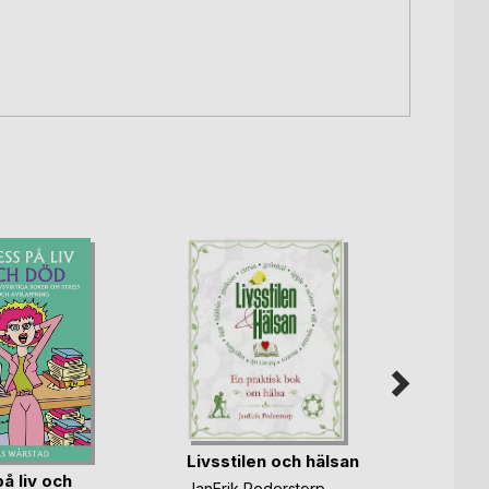
Livsstilen och hälsan
å liv och
JanErik Pederstorp