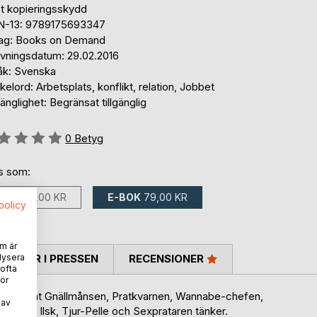
et kopieringsskydd
N-13: 9789175693347
lag: Books on Demand
ivningsdatum: 29.02.2016
åk: Svenska
elord: Arbetsplats, konflikt, relation, Jobbet
gänglighet: Begränsat tillgänglig
g::
0
Betyg
ns som:
BOK
120,00 KR
E-BOK
79,00 KR
spolicy
m är
lysera
TARER I PRESSEN
RECENSIONER
 ofta
ör
 bland annat Gnällmånsen, Pratkvarnen, Wannabe-chefen,
 av
g, Herr Ilsk, Tjur-Pelle och Sexprataren tänker.