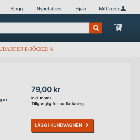
Blogg
Nyhetsbrev
Hjälp
Mitt konto
Min kun
JUDANDEN E-BÖCKER %
79,00 kr
inkl. moms
egor
Tillgänglig för nedladdning
LÄGG I KUNDVAGNEN