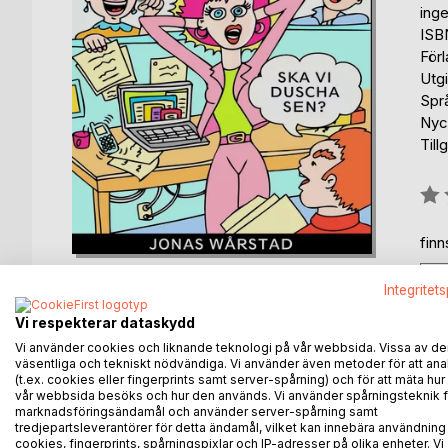
ing
ISB
För
Utg
Spr
Nyck
Till
Bety
0%
fin
Integritet
Vi respekterar dataskydd
Vi använder cookies och liknande teknologi på vår webbsida. Vissa av de
väsentliga och tekniskt nödvändiga. Vi använder även metoder för att ana
BESKRIVNING
FÖRFATTARE
KOMMEN
(t.ex. cookies eller fingerprints samt server-spårning) och för att mäta hur
vår webbsida besöks och hur den används. Vi använder spårningsteknik f
marknadsföringsändamål och använder server-spårning samt
Här får du en seriös och psykologisk insikt i hur
tredjepartsleverantörer för detta ändamål, vilket kan innebära användning
Latmasken, Lustigkurren, Herr Nyfiken, Herr Otrevli
cookies, fingerprints, spårningspixlar och IP-adresser på olika enheter. Vi