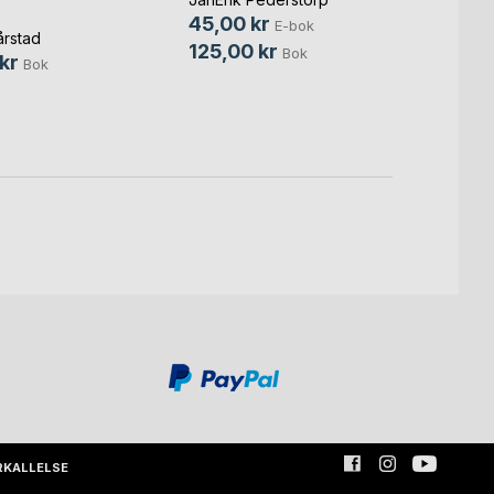
Famil
45,00 kr
E-bok
rstad
Jan Fr
125,00 kr
Bok
kr
Bok
29,0
129,0
RKALLELSE