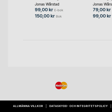
iljonen
Jonas Wårstad
Jonas Wårs
99,00 kr
79,00 kr
E-bok
150,00 kr
99,00 kr
Bok
bok
ok
ALLMÄNNA VILLKOR
DATASKYDD- OCH INTEGRITETSPOLICY