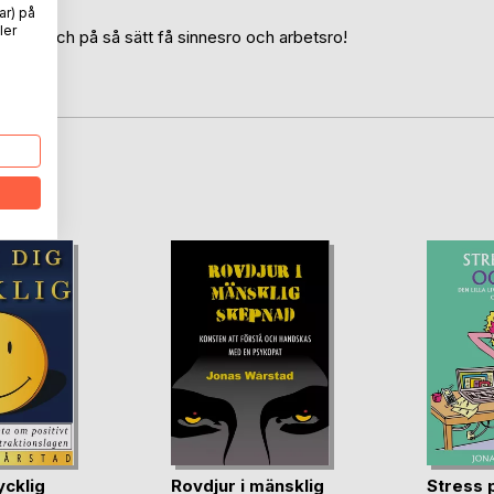
ar) på
ler
a dem, och på så sätt få sinnesro och arbetsro!
oD
ycklig
Rovdjur i mänsklig
Stress p