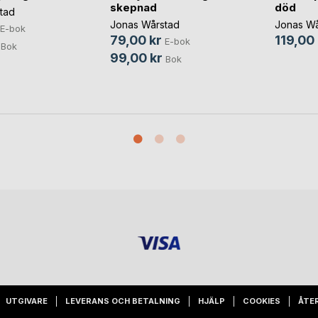
skepnad
död
tad
Jonas Wårstad
Jonas Wå
E-bok
79,00 kr
119,00 
E-bok
Bok
99,00 kr
Bok
UTGIVARE
LEVERANS OCH BETALNING
HJÄLP
COOKIES
ÅTE