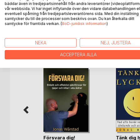
bäddar även in tredjepartsinnehåll från andra leverantörer (videoplattform
vår webbsida. Vi har inget inflytande över den vidare databehandlingen el
Du lär dig att på ett smart och smidigt sätt bemöt
eventuell spårning från tredjepartsleverantörens sida. Med din inställning
samtycker du till de processer som beskrivs ovan. Du kan återkalla ditt
Med förord av en amerikansk psykologiprofessor.
samtycke för framtida verkan. (
BoD-juridisk information
)
NEKA
NEJ, JUSTERA
ANDRA TITLAR HOS
B
ACCEPTERA ALLA
Försvara dig!
Tänk dig l