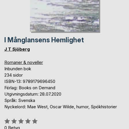
I Månglansens Hemlighet
J T Sjöberg
Romaner & noveller
Inbunden bok
234 sidor
ISBN-13: 9789179696450
Förlag: Books on Demand
Utgivningsdatum: 28.07.2020
Språk: Svenska
Nyckelord: Mae West, Oscar Wilde, humor, Spökhistorier
Betyg::
0%
0
Betyg