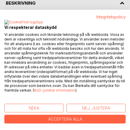
BESKRIVNING
Integritetspolicy
I sydvästra England, Cornwall, mot slutet av nittonhundra
sextiotalet, bestämde sig några pojkar för att utforska en
Vi respekterar dataskydd
grotta som de ville skulle bli deras hemliga mötesplats. I
Vi använder cookies och liknande teknologi på vår webbsida. Vissa av
grottan fann de överraskande kvarlevor efter en man från
dem är väsentliga och tekniskt nödvändiga. Vi använder även metoder
en svunnen tid. Intill kvarlevorna låg den enda bevarade
för att analysera (t.ex. cookies eller fingerprints samt server-spårning)
och för att mäta hur ofta vår webbsida besöks och hur den används. Vi
ägodelen: Ett halssmycke i guld.
använder spårningsteknik för marknadsföringsändamål och använder
Barnen tog med sig halssmycket i tron om att förtjänstfullt
server-spårning samt tredjepartsleverantörer för detta ändamål, vilket
kunna sälja det. Enda problemet var att inte avslöja
kan innebära användning av cookies, fingerprints, spårningspixlar och
IP-adresser på olika enheter. Vi bäddar även in tredjepartsinnehåll från
upptäckten för sina föräldrar.
andra leverantörer (videoplattformar) på vår webbsida. Vi har inget
Men vad gör de när föräldrarna börjar ana, och när den
inflytande över den vidare databehandlingen eller eventuell spårning
rättmätige ägaren hemsökande börjar kräva tillbaka sin
från tredjepartsleverantörens sida. Med din inställning samtycker du till
de processer som beskrivs ovan. Du kan återkalla ditt samtycke för
älskade ägodel?
framtida verkan. (
BoD-juridisk information
)
En äventyrlig spökhistoria, fylld av värme och humor
inspirerad av Mae West och Oscar Wilde.
NEKA
NEJ, JUSTERA
ACCEPTERA ALLA
FÖRFATTARE