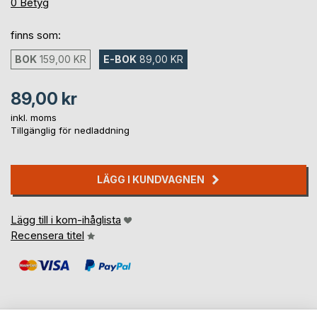
0%
0
Betyg
finns som:
BOK
159,00 KR
E-BOK
89,00 KR
89,00 kr
inkl. moms
Tillgänglig för nedladdning
LÄGG I KUNDVAGNEN
Lägg till i kom-ihåglista
Recensera titel