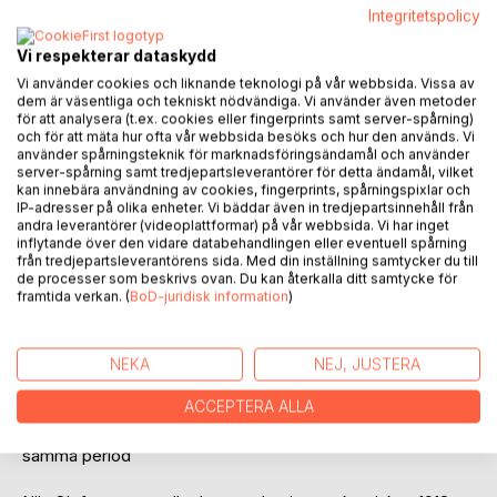
Integritetspolicy
BESKRIVNING
Vi respekterar dataskydd
Vi använder cookies och liknande teknologi på vår webbsida. Vissa av
dem är väsentliga och tekniskt nödvändiga. Vi använder även metoder
En kulle i landskapet. Blommor på en grav. Ingen har
för att analysera (t.ex. cookies eller fingerprints samt server-spårning)
vägarna förbi här längre. Skulle någon ändå hitta hit så ser
och för att mäta hur ofta vår webbsida besöks och hur den används. Vi
de inte graven.
använder spårningsteknik för marknadsföringsändamål och använder
server-spårning samt tredjepartsleverantörer för detta ändamål, vilket
En grav över ett hus, ett hem för en far och mor och deras
kan innebära användning av cookies, fingerprints, spårningspixlar och
sex barn.
IP-adresser på olika enheter. Vi bäddar även in tredjepartsinnehåll från
andra leverantörer (videoplattformar) på vår webbsida. Vi har inget
inflytande över den vidare databehandlingen eller eventuell spårning
Ett hus som blev en parentes i en bys historia men som är
från tredjepartsleverantörens sida. Med din inställning samtycker du till
grunden för generationer av ättlingar till det par som bodde
de processer som beskrivs ovan. Du kan återkalla ditt samtycke för
här från början, kronojägaren Nils Olof Hällgren och hans
framtida verkan. (
BoD-juridisk information
)
hustru Stina Kajsa Nilsdotter
Nils Olof Hällgren blev i slutet av 1800-talet kronojägare i en
NEKA
NEJ, JUSTERA
liten by i Norrlands inland, några mil norr om polcirkeln.
ACCEPTERA ALLA
Boken behandlar både hans och hustrun liv runt sekelskiftet
men också deras barns och syskons levnadsöden under
samma period