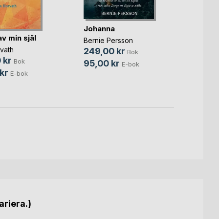
Spric
Johanna
gjord
av min själ
Bernie Persson
Crisse
vath
249,00 kr
Bok
299,
 kr
Bok
95,00 kr
E-bok
149,
kr
E-bok
ariera.)