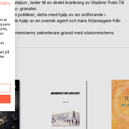
ägarbataljon , leder till en direkt kränkning av Vladimir Putin.Till
spolicy
 flera Ai- granater.
gång från politiken, detta med hjälp av sin ordförande i
m är
rdförande hjälp av en svensk agent och hans följeslagare från
lysera
 ofta
lir statsministerns sekreterare gravid med statsministerns
ör
 av
ar) på
ler
oD