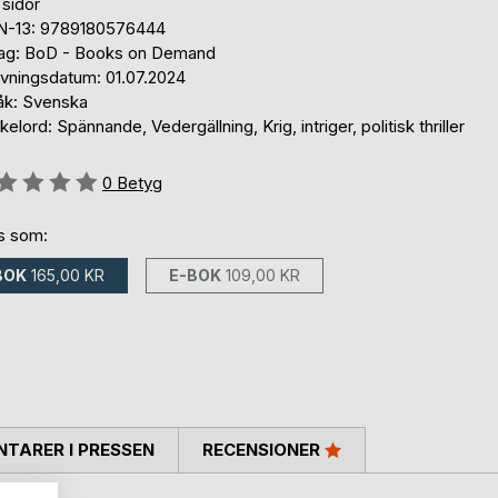
 sidor
N-13: 9789180576444
lag: BoD - Books on Demand
ivningsdatum: 01.07.2024
åk: Svenska
elord: Spännande, Vedergällning, Krig, intriger, politisk thriller
g::
0
Betyg
ns som:
BOK
165,00 KR
E-BOK
109,00 KR
TARER I PRESSEN
RECENSIONER