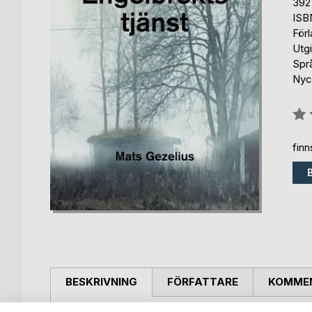
392
ISB
För
Utg
Spr
Nyck
Bety
0%
fin
BESKRIVNING
FÖRFATTARE
KOMMEN