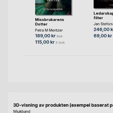
a växer
Ledarskap
rt
filter
Missbrukarens
sson
Dotter
Jan Stefors
ok
246,00 k
Petra M Mentzer
bok
69,00 kr
189,00 kr
Bok
115,00 kr
E-bok
3D-visning av produkten (exempel baserat på
Mjukband