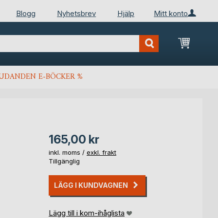
Blogg
Nyhetsbrev
Hjälp
Mitt konto
Min kun
JUDANDEN E-BÖCKER %
165,00 kr
inkl. moms /
exkl. frakt
Tillgänglig
LÄGG I KUNDVAGNEN
Lägg till i kom-ihåglista