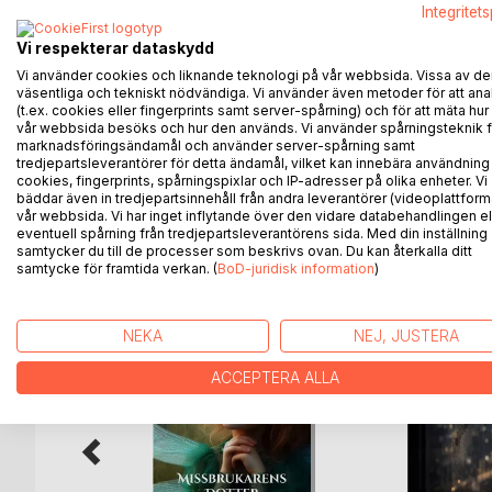
Ett spontant infall av en svensk jägare från Bodens j
Integritet
sin hjälp till detta, har han superkanonen Archer och
Vi respekterar dataskydd
Putins oavsiktliga misstag, renderar till hans under
Vi använder cookies och liknande teknologi på vår webbsida. Vissa av de
säkerhetsrådet. Till följd av detta, söker samma o
väsentliga och tekniskt nödvändiga. Vi använder även metoder för att ana
Militära underrättelsetjänsten.
(t.ex. cookies eller fingerprints samt server-spårning) och för att mäta hur
Samtidigt på den svenska statsministerns kontor, b
vår webbsida besöks och hur den används. Vi använder spårningsteknik f
marknadsföringsändamål och använder server-spårning samt
chaufför, detta leder till mordhandling. -I ISchweiz!
tredjepartsleverantörer för detta ändamål, vilket kan innebära användning
cookies, fingerprints, spårningspixlar och IP-adresser på olika enheter. Vi
bäddar även in tredjepartsinnehåll från andra leverantörer (videoplattform
vår webbsida. Vi har inget inflytande över den vidare databehandlingen el
eventuell spårning från tredjepartsleverantörens sida. Med din inställning
ANDRA TITLAR HOS
B
samtycker du till de processer som beskrivs ovan. Du kan återkalla ditt
samtycke för framtida verkan. (
BoD-juridisk information
)
NEKA
NEJ, JUSTERA
ACCEPTERA ALLA