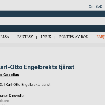
Om BoD
HÄLSA
FANTASY
LYRIK
BOKTIPS AV BOD
ERB
Karl-Otto Engelbrekts tjänst
s Gezelius
 3:
I Karl-Otto Engelbrekts tjänst
aner & noveller
kband