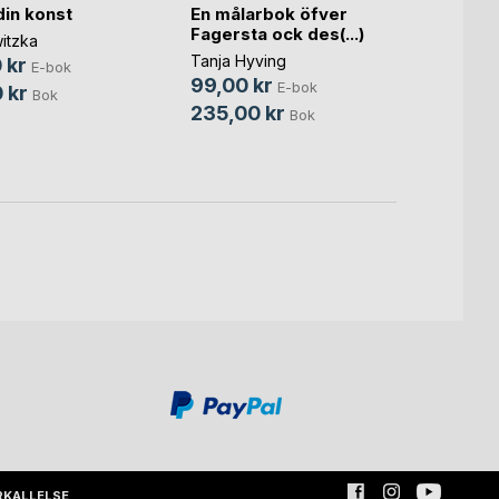
En målarbok öfver
 din konst
Frila
Fagersta ock des(...)
itzka
Max E
Tanja Hyving
 kr
119,0
E-bok
99,00 kr
E-bok
 kr
149,
Bok
235,00 kr
Bok
RKALLELSE