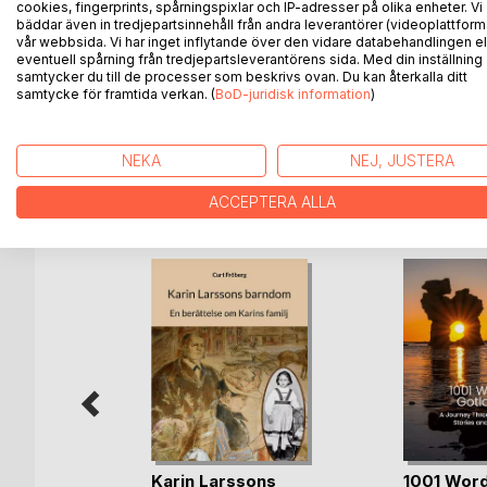
cookies, fingerprints, spårningspixlar och IP-adresser på olika enheter. Vi
bäddar även in tredjepartsinnehåll från andra leverantörer (videoplattform
Det här är en berättelse om Karin Bergöö, senare 
vår webbsida. Vi har inget inflytande över den vidare databehandlingen el
fyra år på Slöjd-skolan och fem år av studier på 
eventuell spårning från tredjepartsleverantörens sida. Med din inställning
samtycker du till de processer som beskrivs ovan. Du kan återkalla ditt
inackorderad i Stockholm och sedan under nio år l
samtycke för framtida verkan. (
BoD-juridisk information
)
hon möter och om kamraterna på Konstakademin.
NEKA
NEJ, JUSTERA
ANDRA TITLAR HOS
B
ACCEPTERA ALLA
areller
n
bok
Bok
Karin Larssons
1001 Word