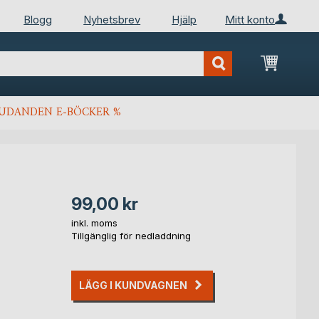
Blogg
Nyhetsbrev
Hjälp
Mitt konto
Min kun
JUDANDEN E-BÖCKER %
99,00 kr
inkl. moms
Tillgänglig för nedladdning
LÄGG I KUNDVAGNEN