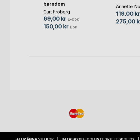
barndom
Annette No
Curt Fröberg
119,00 k
69,00 kr
E-bok
275,00 k
150,00 kr
Bok
ALLMÄNNA VILLKOR
DATASKYDD- OCH INTEGRITETSPOLICY