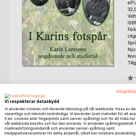
eP
32,
Vat
ISB
För
Utg
Spr
Nyck
Kon
Till
Bety
0%
Integritet
fin
Vi respekterar dataskydd
Vi använder cookies och liknande teknologi på vår webbsida. Vissa av de
väsentliga och tekniskt nödvändiga. Vi använder även metoder för att ana
(t.ex. cookies eller fingerprints samt server-spårning) och för att mäta hur
vår webbsida besöks och hur den används. Vi använder spårningsteknik f
marknadsföringsändamål och använder server-spårning samt
BESKRIVNING
FÖRFATTARE
KOMMEN
tredjepartsleverantörer för detta ändamål, vilket kan innebära användning