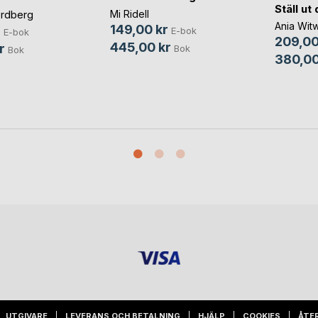
Ställ ut
rdberg
Mi Ridell
Ania Witw
149,00 kr
r
E-bok
E-bok
209,00
445,00 kr
r
Bok
Bok
380,00
UTGIVARE
LEVERANS OCH BETALNING
HJÄLP
COOKIES
ÅTE