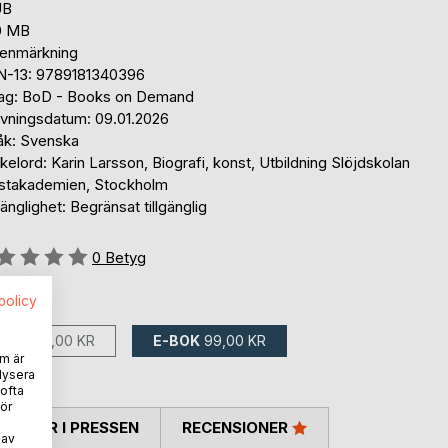
UB
0 MB
tenmärkning
N-13: 9789181340396
lag: BoD - Books on Demand
ivningsdatum: 09.01.2026
åk: Svenska
elord: Karin Larsson, Biografi, konst, Utbildning Slöjdskolan
stakademien, Stockholm
gänglighet: Begränsat tillgänglig
g::
0
Betyg
spolicy
ns som:
BOK
190,00 KR
E-BOK
99,00 KR
m är
lysera
 ofta
ör
TARER I PRESSEN
RECENSIONER
 av