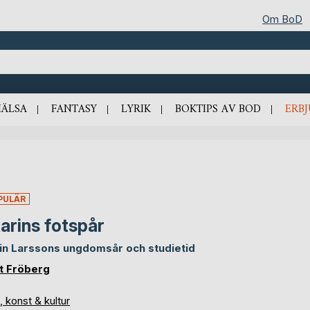
Om BoD
HÄLSA
FANTASY
LYRIK
BOKTIPS AV BOD
ERB
PULÄR
Karins fotspår
in Larssons ungdomsår och studietid
t Fröberg
, konst & kultur