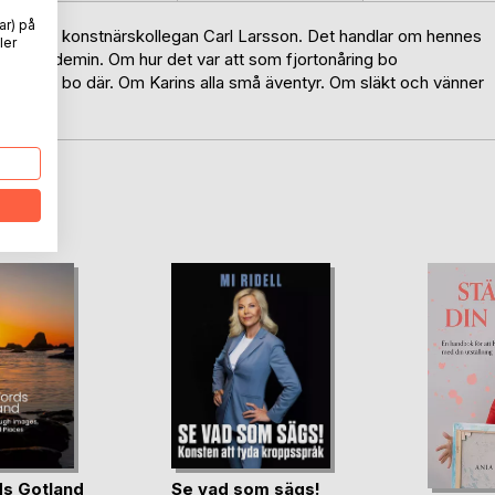
ar) på
gift med konstnärskollegan Carl Larsson. Det handlar om hennes
ler
Konstakademin. Om hur det var att som fjortonåring bo
eva och bo där. Om Karins alla små äventyr. Om släkt och vänner
oD
s Gotland
Se vad som sägs!