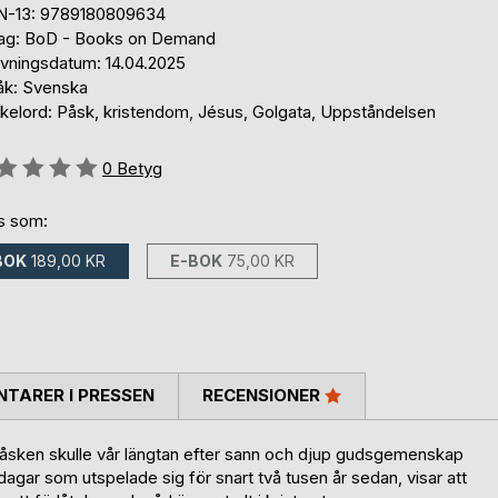
N-13: 9789180809634
lag: BoD - Books on Demand
ivningsdatum: 14.04.2025
åk: Svenska
kelord: Påsk, kristendom, Jésus, Golgata, Uppståndelsen
g::
0
Betyg
ns som:
BOK
189,00 KR
E-BOK
75,00 KR
TARER I PRESSEN
RECENSIONER
påsken skulle vår längtan efter sann och djup gudsgemenskap
gar som utspelade sig för snart två tusen år sedan, visar att