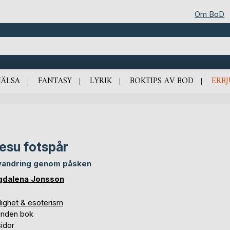
Om BoD
HÄLSA
FANTASY
LYRIK
BOKTIPS AV BOD
ERB
Jesu fotspår
vandring genom påsken
dalena Jonsson
lighet & esoterism
unden bok
idor