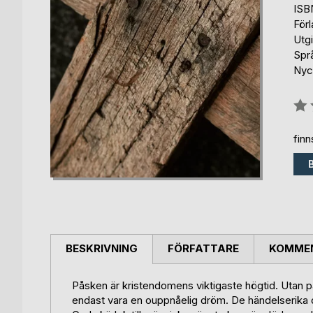
ISB
För
Utg
Spr
Nyc
Bety
0%
fin
BESKRIVNING
FÖRFATTARE
KOMMEN
Påsken är kristendomens viktigaste högtid. Utan 
endast vara en ouppnåelig dröm. De händelserika da