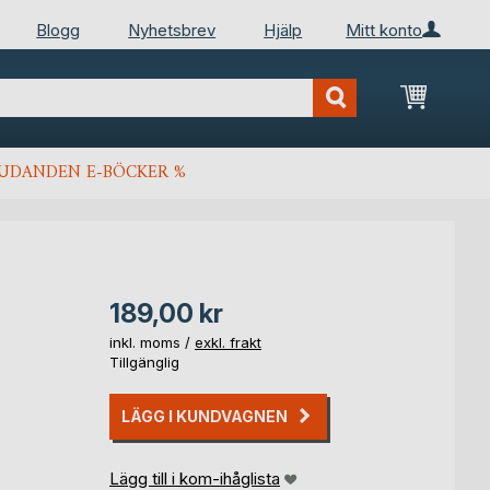
Blogg
Nyhetsbrev
Hjälp
Mitt konto
Min kun
JUDANDEN E-BÖCKER %
189,00 kr
inkl. moms /
exkl. frakt
Tillgänglig
LÄGG I KUNDVAGNEN
Lägg till i kom-ihåglista