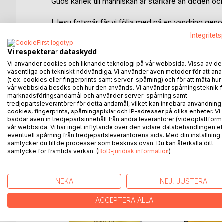
Guds kärlek till människan är starkare än döden och a
I Jesu fotspår får vi följa med på en vandring ge
lärjungarna. Berättelsen tar oss vidare till skärt
Integritet
lidande och död. Sorg och smärta byts till glädj
Vi respekterar dataskydd
den tomma graven. Den uppståndne Kristus lever oc
har förberett.
Vi använder cookies och liknande teknologi på vår webbsida. Vissa av de
väsentliga och tekniskt nödvändiga. Vi använder även metoder för att ana
(t.ex. cookies eller fingerprints samt server-spårning) och för att mäta hur
Bokens sista del innehåller kortare andakter för va
vår webbsida besöks och hur den används. Vi använder spårningsteknik f
vandring genom påsken.
marknadsföringsändamål och använder server-spårning samt
tredjepartsleverantörer för detta ändamål, vilket kan innebära användning
cookies, fingerprints, spårningspixlar och IP-adresser på olika enheter. Vi
Om författaren:
bäddar även in tredjepartsinnehåll från andra leverantörer (videoplattform
Magdalena Jonsson är född och uppvuxen i Piteå 
vår webbsida. Vi har inget inflytande över den vidare databehandlingen el
eventuell spårning från tredjepartsleverantörens sida. Med din inställning
tidigare utkommit med en bönbok. Magdalena har
samtycker du till de processer som beskrivs ovan. Du kan återkalla ditt
samtycke för framtida verkan. (
BoD-juridisk information
)
ANDRA TITLAR HOS
B
NEKA
NEJ, JUSTERA
ACCEPTERA ALLA