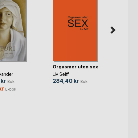
Multi
medi
Orgasmer uten sex
Karoli
yander
Liv Seiff
299,
 kr
284,40 kr
Bok
Bok
169,
kr
E-bok