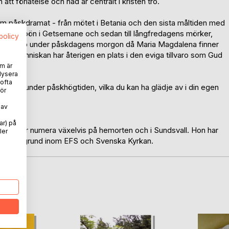
tt förlåtelse och nåd är centralt i kristen tro.
nom påskdramat - från mötet i Betania och den sista måltiden med
orsdagens bön i Getsemane och sedan till långfredagens mörker,
spolicy
e och hopp under påskdagens morgon då Maria Magdalena finner
h människan har återigen en plats i den eviga tillvaro som Gud
m är
lysera
 ofta
rje dag under påskhögtiden, vilka du kan ha glädje av i din egen
ör
 av
ar) på
men bor numera växelvis på hemorten och i Sundsvall. Hon har
ler
 en bakgrund inom EFS och Svenska Kyrkan.
oD