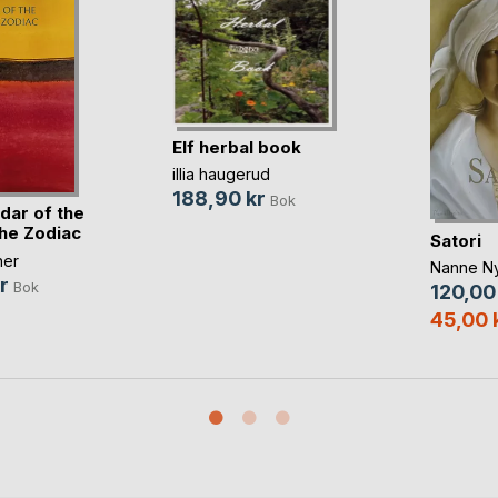
Elf herbal book
illia haugerud
188,90 kr
Bok
dar of the
the Zodiac
Satori
ner
Nanne N
r
Bok
120,00
45,00 