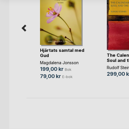
Hjärtats samtal med
The Calen
Sofia
Gud
Soul and 
berg
Magdalena Jonsson
Rudolf Stei
199,00 kr
Bok
Bok
299,00 k
79,00 kr
-bok
E-bok