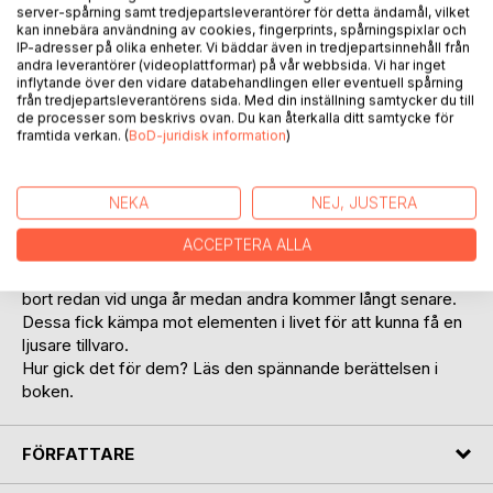
server-spårning samt tredjepartsleverantörer för detta ändamål, vilket
kan innebära användning av cookies, fingerprints, spårningspixlar och
IP-adresser på olika enheter. Vi bäddar även in tredjepartsinnehåll från
andra leverantörer (videoplattformar) på vår webbsida. Vi har inget
inflytande över den vidare databehandlingen eller eventuell spårning
från tredjepartsleverantörens sida. Med din inställning samtycker du till
de processer som beskrivs ovan. Du kan återkalla ditt samtycke för
BESKRIVNING
framtida verkan. (
BoD-juridisk information
)
En bok om dödens skugga i personers liv beskrivna i
NEKA
NEJ, JUSTERA
innehållet.
En berättelse från verklighet med fiktiva namn.
ACCEPTERA ALLA
Handlingen i boken är som en dödsskugga som ständig
hänger kvar över personer i boken där några av dem gick
bort redan vid unga år medan andra kommer långt senare.
Dessa fick kämpa mot elementen i livet för att kunna få en
ljusare tillvaro.
Hur gick det för dem? Läs den spännande berättelsen i
boken.
FÖRFATTARE