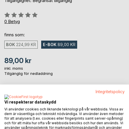
Tillgänglighet: Begränsat tillgänglig
Betyg::
0%
0
Betyg
finns som:
BOK
224,99 KR
E-BOK
89,00 KR
89,00 kr
inkl. moms
Tillgänglig för nedladdning
Integritetspolicy
LÄGG I KUNDVAGNEN
Vi respekterar dataskydd
Vi använder cookies och liknande teknologi på vår webbsida. Vissa av
Lägg till i kom-ihåglista
dem är väsentliga och tekniskt nödvändiga. Vi använder även metoder
Recensera titel
för att analysera (t.ex. cookies eller fingerprints samt server-spårning)
och för att mäta hur ofta vår webbsida besöks och hur den används. Vi
använder spårningsteknik för marknadsföringsändamål och använder