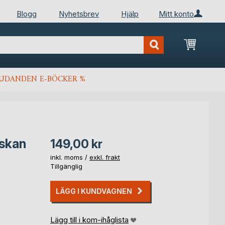
Blogg
Nyhetsbrev
Hjälp
Mitt konto
Min kun
JUDANDEN E-BÖCKER %
laskan
149,00 kr
inkl. moms /
exkl. frakt
Tillgänglig
LÄGG I KUNDVAGNEN
Lägg till i kom-ihåglista