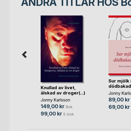
ANDRA TITLAR HOS
B
vde
Sur mjölk
dödbakade
Knullad av livet,
Bok
älskad av droger(...)
Jonny Karl
bok
89,00 kr
Jonny Karlsson
149,00 kr
69,00 kr
Bok
99,00 kr
E-bok