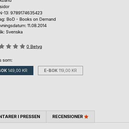
kband
sidor
N-13: 9789174635423
lag: BoD - Books on Demand
ivningsdatum: 11.08.2014
åk: Svenska
g::
0
Betyg
ns som:
BOK
149,00 KR
E-BOK
119,00 KR
TARER I PRESSEN
RECENSIONER