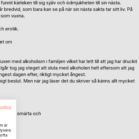
funnit kärleken till sig själv och ödmjukheten till sin nästa.
bredvid, som bara kan se på när sin nästa sakta tar sitt liv. På
rn som vuxna.
h erotik.
pet om
uxen med alkoholism i familjen vilket har lett till att jag har druckit
Igår tog jag steget att sluta med alkoholen helt eftersom att jag
gest dagen efter, riktigt mycket ångest.
bbigt beslut. Men när jag läser det du skriver så känns allt mycket
spolicy
 le, känna smärta och
h åtrå.
m är
lysera
 ofta