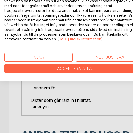
vår webbsida besöks och hur den används. Vi använder spårningsteknik f
marknadsföringsändamål och använder server-spårning samt
"Du är väldigt duktig på att med enkla ord beskriva 
tredjepartsleverantörer för detta ändamål, vilket kan innebära användning
massa krångliga ord osv."
cookies, fingerprints, spårningspixlar och IP-adresser på olika enheter. Vi
-Fb anv
bäddar även in tredjepartsinnehåll från andra leverantörer (videoplattform
vår webbsida. Vi har inget inflytande över den vidare databehandlingen el
eventuell spårning från tredjepartsleverantörens sida. Med din inställning
samtycker du till de processer som beskrivs ovan. Du kan återkalla ditt
Du förmedlar din smärta, din kamp, din längtan, din
samtycke för framtida verkan. (
BoD-juridisk information
)
inte klarar att läsa dem ibland.
Väldigt starkt, utlämnande, öppet, känsloladdat o fra
-Anonym
NEKA
NEJ, JUSTERA
ACCEPTERA ALLA
Jag läser allt du skriver här. Dina ord går in i hjär
skriva å att sätta känsla bakom orden. Ärligt å käns
- anonym fb
Dikter som går rakt in i hjärtat.
-anonym