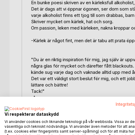
En bunke poesi skriven av en kärleksfull alkoholist, 
Det är dags att vi öppnar ögonen, ser dom som står 
varje alkoholist finns ett tjog till som drabbas, ba
Skriver mycket om kärlek, hat och sorg.
Om passion, leken med kärleken, nakna kroppar oc
-Kärlek är något fint, men det är tabu att prata öp
"Du är en riktig inspiration för mig, jag själv är uppv
några glas för mycket och därefter fått blackouts. 
kände sug varje dag och vaknade alltid upp med ån
Det var ett väldigt stort beslut för mig, och ett jo
lättare och bättre!
Tack!"
-Anonym
Integritet
Dikter som träffar en rakt i hjärtat! Som får en att
Vi respekterar dataskydd
ilska men även den underbara känslan av kärlek oc
Vi använder cookies och liknande teknologi på vår webbsida. Vissa av de
-Anonym fb
väsentliga och tekniskt nödvändiga. Vi använder även metoder för att ana
(t.ex. cookies eller fingerprints samt server-spårning) och för att mäta hur