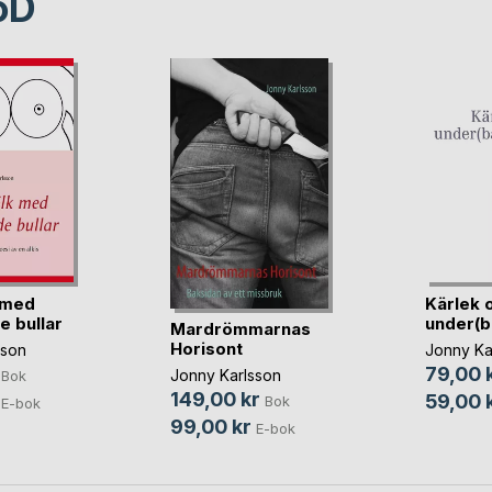
oD
 med
Kärlek 
 bullar
under(ba
Mardrömmarnas
Horisont
sson
Jonny Ka
79,00 
Jonny Karlsson
Bok
149,00 kr
59,00 
Bok
E-bok
99,00 kr
E-bok