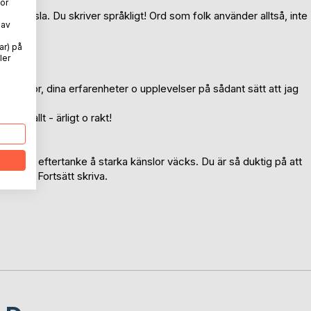
ör
en känsla. Du skriver språkligt! Ord som folk använder alltså, inte
 av
ar) på
ler
a känslor, dina erfarenheter o upplevelser på sådant sätt att jag
mför allt - ärligt o rakt!
tat. Mycke eftertanke å starka känslor väcks. Du är så duktig på att
losamt. Fortsätt skriva.