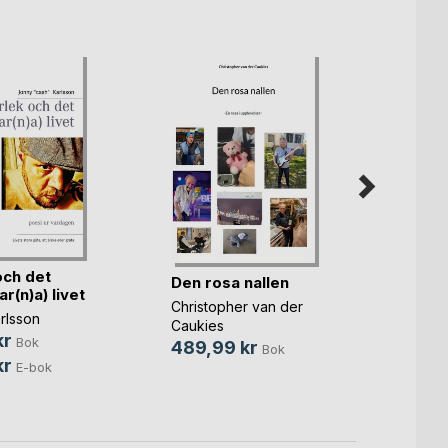
och det
Autis
Den rosa nallen
r(n)a) livet
Mirand
Christopher van der
rlsson
239,
Caukies
kr
Bok
489,99 kr
Bok
kr
E-bok