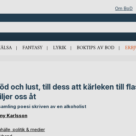
Om BoD
HÄLSA
FANTASY
LYRIK
BOKTIPS AV BOD
ERB
död och lust, till dess att kärleken till f
iljer oss åt
samling poesi skriven av en alkoholist
ny Karlsson
älle, politik & medier