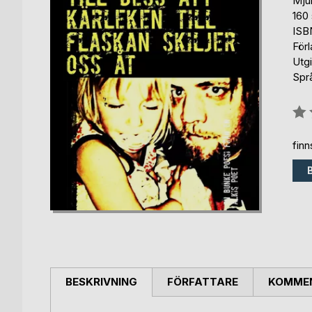
Mju
160 
ISB
För
Utg
Spr
Bety
0%
fin
BESKRIVNING
FÖRFATTARE
KOMMEN