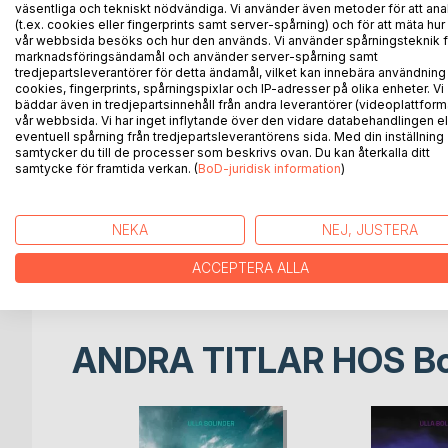
väsentliga och tekniskt nödvändiga. Vi använder även metoder för att ana
När kriminalinspektör Ann-Catrin Friberg ställs in
(t.ex. cookies eller fingerprints samt server-spårning) och för att mäta hur
Mårtensson som inte längre är i livet. I tankarna 
vår webbsida besöks och hur den används. Vi använder spårningsteknik f
marknadsföringsändamål och använder server-spårning samt
tredjepartsleverantörer för detta ändamål, vilket kan innebära användning
En kvinna har hittats misshandlad och våldtagen int
cookies, fingerprints, spårningspixlar och IP-adresser på olika enheter. Vi
Misstankarna faller snart på den så kallade Tunnelm
bäddar även in tredjepartsinnehåll från andra leverantörer (videoplattform
brutala kvinnoöverfall de senaste åren.
vår webbsida. Vi har inget inflytande över den vidare databehandlingen el
eventuell spårning från tredjepartsleverantörens sida. Med din inställning
samtycker du till de processer som beskrivs ovan. Du kan återkalla ditt
Ann-Catrin Friberg känner sig tveksam till missta
samtycke för framtida verkan. (
BoD-juridisk information
)
kände. Tillsammans med sina kolleger i utredning
gemensamma målet att hitta mördaren och ställa ho
NEKA
NEJ, JUSTERA
I DIN HIMMEL är en mörk och smärtsam skildring a
större perspektiv hotar hela vår existens.
ACCEPTERA ALLA
ANDRA TITLAR HOS
B