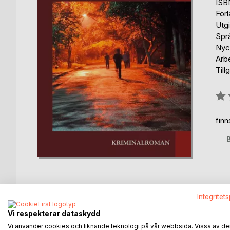
ISB
För
Utg
Spr
Nyc
Arb
Till
Bety
0%
fin
Integritet
BESKRIVNING
FÖRFATTARE
KOMMEN
Vi respekterar dataskydd
Vi använder cookies och liknande teknologi på vår webbsida. Vissa av de