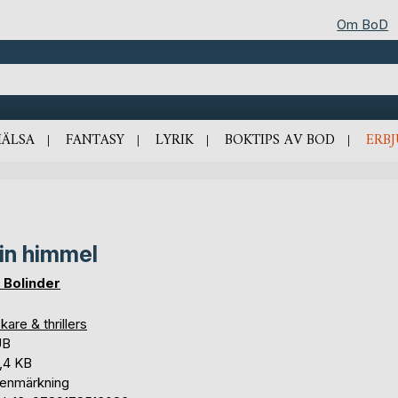
Om BoD
HÄLSA
FANTASY
LYRIK
BOKTIPS AV BOD
ERB
din himmel
a Bolinder
are & thrillers
UB
,4 KB
tenmärkning