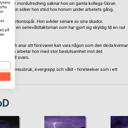
lysera
för en svår mordutredning saknar hon sin gamla kollega Göran
 ofta
och fantasin söker hon stöd hos honom under arbetets gång.
ör
 av
ill ett motionsspår. Hon avlider senare av sina skador.
annen, en serievåldtäktsman som har gjort sig skyldig till en rad
ar) på
ler
nkarna och anar att förövaren kan vara någon som den döda kvinna
sgruppen arbetar hon med stor beslutsamhet mot det
nom till svars.
v maktmissbruk, övergrepp och våld - företeelser som i ett
oD