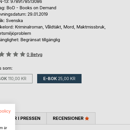
N-13: 9789178513086
lag: BoD - Books on Demand
ivningsdatum: 29.01.2019
åk: Svenska
kelord: Kriminalroman, Våldtäkt, Mord, Maktmissbruk,
etsmiljöproblem
gänglighet: Begränsat tillgänglig
g::
0
Betyg
ns som:
BOK
110,00 KR
E-BOK
25,00 KR
spolicy
TARER I PRESSEN
RECENSIONER
m är