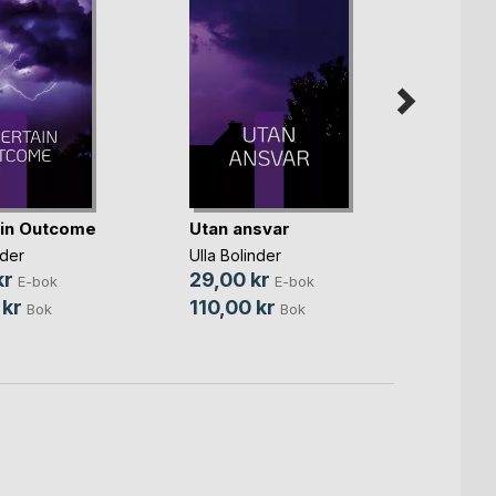
in Outcome
Utan ansvar
Tell T
nder
Ulla Bolinder
Ulla Bo
kr
29,00 kr
29,0
E-bok
E-bok
 kr
110,00 kr
120,0
Bok
Bok