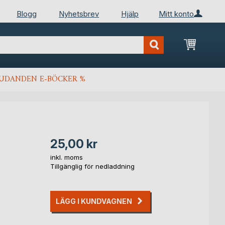
Blogg
Nyhetsbrev
Hjälp
Mitt konto
Min kun
JUDANDEN E-BÖCKER %
25,00 kr
inkl. moms
Tillgänglig för nedladdning
LÄGG I KUNDVAGNEN