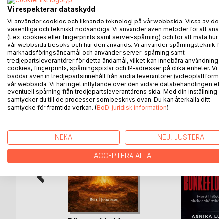
Dikterna rör sig genom årstidernas skiften, från vå
Vi respekterar dataskydd
eftertanke. I naturens språk finner vi både tröst och
Det är en samling om att stå rotad när vinden tar i, o
Vi använder cookies och liknande teknologi på vår webbsida. Vissa av de
väsentliga och tekniskt nödvändiga. Vi använder även metoder för att ana
en dag slår rot igen.
(t.ex. cookies eller fingerprints samt server-spårning) och för att mäta hur
En stilla och jordbunden poesi för den som älskar
vår webbsida besöks och hur den används. Vi använder spårningsteknik f
marknadsföringsändamål och använder server-spårning samt
tredjepartsleverantörer för detta ändamål, vilket kan innebära användning
cookies, fingerprints, spårningspixlar och IP-adresser på olika enheter. Vi
bäddar även in tredjepartsinnehåll från andra leverantörer (videoplattform
ANDRA TITLAR HOS
B
vår webbsida. Vi har inget inflytande över den vidare databehandlingen el
eventuell spårning från tredjepartsleverantörens sida. Med din inställning
samtycker du till de processer som beskrivs ovan. Du kan återkalla ditt
samtycke för framtida verkan. (
BoD-juridisk information
)
NEKA
NEJ, JUSTERA
ACCEPTERA ALLA