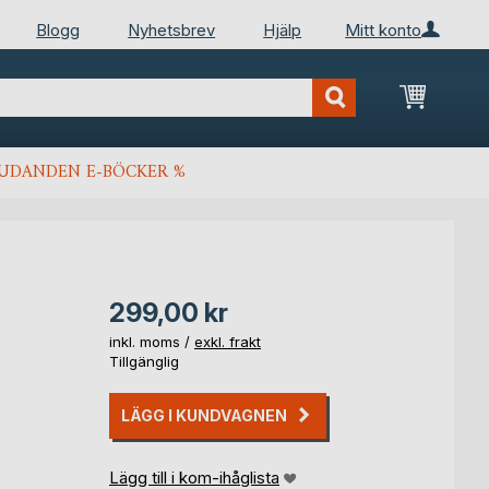
Blogg
Nyhetsbrev
Hjälp
Mitt konto
Min kun
JUDANDEN E-BÖCKER %
299,00 kr
inkl. moms /
exkl. frakt
Tillgänglig
LÄGG I KUNDVAGNEN
Lägg till i kom-ihåglista