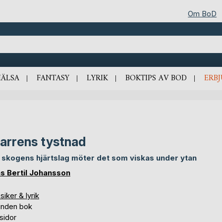
Om BoD
HÄLSA
FANTASY
LYRIK
BOKTIPS AV BOD
ERB
Barrens tystnad
 skogens hjärtslag möter det som viskas under ytan
as Bertil Johansson
siker & lyrik
unden bok
sidor