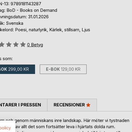
N-13: 9789181143287
lag: BoD - Books on Demand
ivningsdatum: 31.01.2026
åk: Svenska
elord: Poesi, naturlyrik, Kärlek, stillsam, Ljus
g::
0
Betyg
ns som:
BOK
299,00 KR
E-BOK
129,00 KR
TARER I PRESSEN
RECENSIONER
rum och genom människans inre landskap. Här möter vi tystnaden
detag, av allt det som fortsätter leva i hjärtats dolda rum.
spolicy