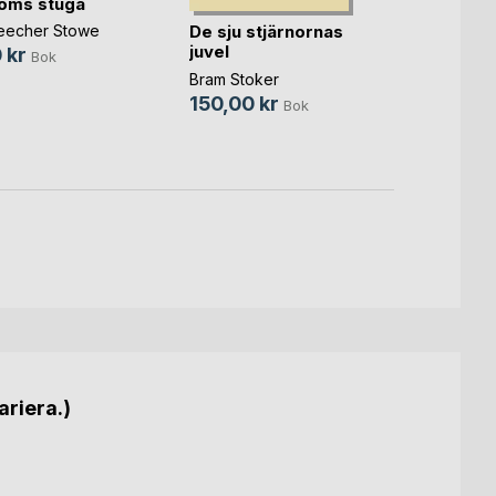
oms stuga
Tommy
De sju stjärnornas
Beecher Stowe
59,0
juvel
 kr
Bok
Bram Stoker
150,00 kr
Bok
ariera.)