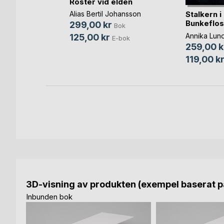
Röster vid elden
Stalkern i
Alias Bertil Johansson
Bunkeflos
299,00 kr
Bok
Bok
Annika Lund
125,00 kr
-bok
E-bok
259,00 k
119,00 k
3D-visning av produkten (exempel baserat på
Inbunden bok