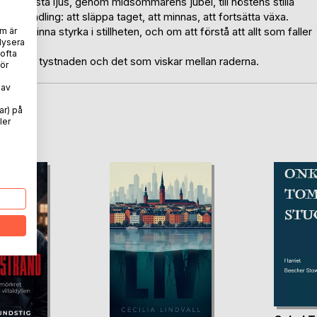
rens första ljus, genom midsommarens jubel, till höstens stilla
 förvandling: att släppa taget, att minnas, att fortsätta växa.
m att finna styrka i stillheten, och om att förstå att allt som faller
m är
lysera
 ofta
 skogen, tystnaden och det som viskar mellan raderna.
ör
 av
ar) på
oD
ler