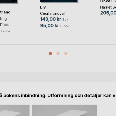
Onkel T
Liv
Harriet 
trand
205,00
Cecilia Lindvall
stig
149,00 kr
Bok
r
Bok
95,00 kr
E-bok
r
E-bok
 bokens inbindning. Utformning och detaljer kan v