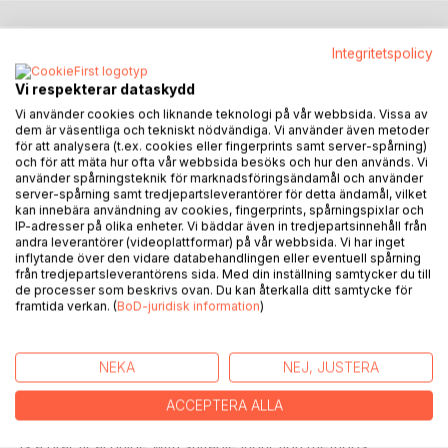
BESKRIVNING
Integritetspolicy
Vi respekterar dataskydd
Earlier the explanation of therapeutic results with hypnosis
Vi använder cookies och liknande teknologi på vår webbsida. Vissa av
was seen as the effect of suggestion. In CBT thoughts and
dem är väsentliga och tekniskt nödvändiga. Vi använder även metoder
för att analysera (t.ex. cookies eller fingerprints samt server-spårning)
behaviours are regarded as learned and thus considered to
och för att mäta hur ofta vår webbsida besöks och hur den används. Vi
be changeable by relearning and new learning. Over the
använder spårningsteknik för marknadsföringsändamål och använder
course of time the state of hypnosis has been looked upon
server-spårning samt tredjepartsleverantörer för detta ändamål, vilket
kan innebära användning av cookies, fingerprints, spårningspixlar och
in different ways. Here it is described as a passive state of
IP-adresser på olika enheter. Vi bäddar även in tredjepartsinnehåll från
mind without analytical thinking or decision making. In this
andra leverantörer (videoplattformar) på vår webbsida. Vi har inget
state spontaneous attention is guided by emotions and
inflytande över den vidare databehandlingen eller eventuell spårning
från tredjepartsleverantörens sida. Med din inställning samtycker du till
associations in reflexive way but it can be influenced by
de processer som beskrivs ovan. Du kan återkalla ditt samtycke för
suggestion. By focusing attention on visualizing goals,
framtida verkan. (
BoD-juridisk information
)
motivation for certain behaviours can be created.
The book presents theories of CBT and hypnosis
NEKA
NEJ, JUSTERA
proposing a new approach, which the author has found
helpful It is meant as a handbook for those working within
ACCEPTERA ALLA
dentistry and also other areas within the medical field. This
is a practical guide with suitable induction methods