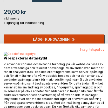
29,00 kr
inkl. moms
Tillgänglig för nedladdning
LÄGG I KUNDVAGNEN
Integritetspolicy
Lägg till i kom-ihåglista
Recensera titel
Vi respekterar dataskydd
Vi använder cookies och liknande teknologi på vår webbsida. Vissa av
dem är väsentliga och tekniskt nödvändiga. Vi använder även metoder
för att analysera (t.ex. cookies eller fingerprints samt server-spårning)
och för att mäta hur ofta vår webbsida besöks och hur den används. Vi
använder spårningsteknik för marknadsföringsändamål och använder
server-spårning samt tredjepartsleverantörer för detta ändamål, vilket
kan innebära användning av cookies, fingerprints, spårningspixlar och
IP-adresser på olika enheter. Vi bäddar även in tredjepartsinnehåll från
BESKRIVNING
andra leverantörer (videoplattformar) på vår webbsida. Vi har inget
inflytande över den vidare databehandlingen eller eventuell spårning
från tredjepartsleverantörens sida. Med din inställning samtycker du till
de processer som beskrivs ovan. Du kan återkalla ditt samtycke för