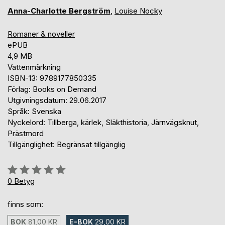
Anna-Charlotte Bergström
,
Louise Nocky
Romaner & noveller
ePUB
4,9 MB
Vattenmärkning
ISBN-13: 9789177850335
Förlag: Books on Demand
Utgivningsdatum: 29.06.2017
Språk: Svenska
Nyckelord: Tillberga, kärlek, Släkthistoria, Järnvägsknut,
Prästmord
Tillgänglighet: Begränsat tillgänglig
Betyg::
0%
0
Betyg
finns som:
BOK
81,00 KR
E-BOK
29,00 KR