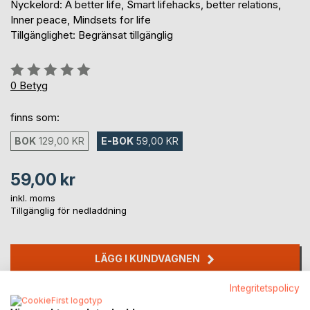
Nyckelord: A better life, Smart lifehacks, better relations,
Inner peace, Mindsets for life
Tillgänglighet: Begränsat tillgänglig
Betyg::
0%
0
Betyg
finns som:
BOK
129,00 KR
E-BOK
59,00 KR
59,00 kr
inkl. moms
Tillgänglig för nedladdning
LÄGG I KUNDVAGNEN
Integritetspolicy
Lägg till i kom-ihåglista