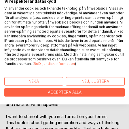
Recensera titel
Vi respekterar dataskydd
Vi använder cookies och liknande teknologi på vår webbsida. Vissa av
dem är väsentliga och tekniskt nödvändiga. Vi använder även metoder
för att analysera (t.ex. cookies eller fingerprints samt server-spårning)
och för att mäta hur ofta vår webbsida besöks och hur den används. Vi
använder spårningsteknik för marknadsföringsändamål och använder
server-spårning samt tredjepartsleverantörer för detta ändamål, vilket
kan innebära användning av cookies, fingerprints, spårningspixlar och
IP-adresser på olika enheter. Vi bäddar även in tredjepartsinnehåll från
BESKRIVNING
andra leverantörer (videoplattformar) på vår webbsida. Vi har inget
inflytande över den vidare databehandlingen eller eventuell spårning
från tredjepartsleverantörens sida. Med din inställning samtycker du till
de processer som beskrivs ovan. Du kan återkalla ditt samtycke för
How do you make it all work? Can everything be as perfect
framtida verkan. (
BoD-juridisk information
)
as we imagine? Or have we created an unattainable illusion
of what life should be?
NEKA
NEJ, JUSTERA
Some very tumultuous events and several major changes
in my life have made me reflect on what is happening.
ACCEPTERA ALLA
What happens every day. Why it happens. And how we act
and react to what happens.
I want to share it with you in a format on your terms.
This book is about getting inspiration and ways of thinking
that can help you in your everyday life. That can help you