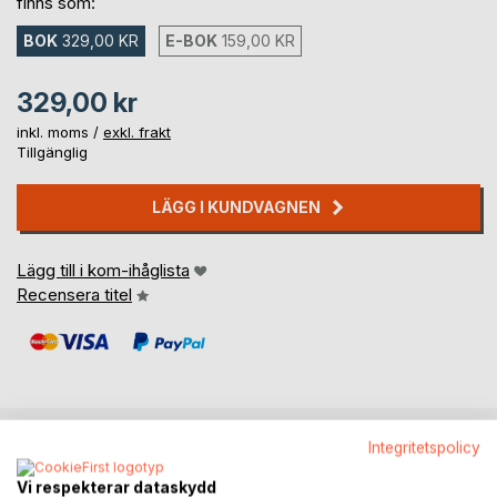
finns som:
BOK
329,00 KR
E-BOK
159,00 KR
329,00 kr
inkl. moms /
exkl. frakt
Tillgänglig
LÄGG I KUNDVAGNEN
Lägg till i kom-ihåglista
Recensera titel
Integritetspolicy
BESKRIVNING
Vi respekterar dataskydd