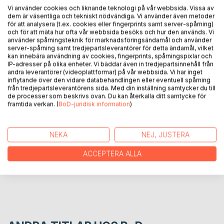
Vi använder cookies och liknande teknologi på vår webbsida. Vissa av
Med en poesi sprungen ur både nutid och dåtid får vi följa
dem är väsentliga och tekniskt nödvändiga. Vi använder även metoder
med på en resa som skapar både eftertanke och
för att analysera (t.ex. cookies eller fingerprints samt server-spårning)
och för att mäta hur ofta vår webbsida besöks och hur den används. Vi
framtidstro. I dikt och bild beskriver Jonas Nordlund livet
använder spårningsteknik för marknadsföringsändamål och använder
med sina arbetshästar på Backfors Gård i Bjurholm på ett
server-spårning samt tredjepartsleverantörer för detta ändamål, vilket
starkt och träffande sätt. Bilderna är också både vackra
kan innebära användning av cookies, fingerprints, spårningspixlar och
IP-adresser på olika enheter. Vi bäddar även in tredjepartsinnehåll från
och unika och följer likt dikterna årstiderna under ett år på
andra leverantörer (videoplattformar) på vår webbsida. Vi har inget
gården.
inflytande över den vidare databehandlingen eller eventuell spårning
från tredjepartsleverantörens sida. Med din inställning samtycker du till
de processer som beskrivs ovan. Du kan återkalla ditt samtycke för
framtida verkan. (
BoD-juridisk information
)
FÖRFATTARE
KOMMENTARER I PRESSEN
NEKA
NEJ, JUSTERA
ACCEPTERA ALLA
RECENSIONER