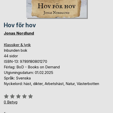
Hov för hov
Jonas Nordlund
Klassiker & lyrik
Inbunden bok
44 sidor
ISBN-13: 9789180801270
Förlag: BoD - Books on Demand
Utgivningsdatum: 01.02.2025
Språk: Svenska
Nyckelord: häst, dikter, Arbetshäst, Natur, Västerbotten
Betyg::
0%
0
Betyg