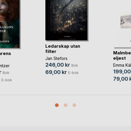
Ledarskap utan
filter
Malmbe
arens
eljest
Jan Stefors
246,00 kr
Emma Käl
Bok
ntzer
199,00
69,00 kr
r
E-bok
Bok
79,00 
r
E-bok