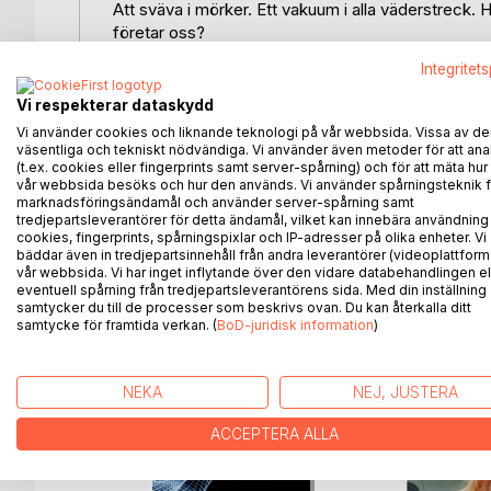
Att sväva i mörker. Ett vakuum i alla väderstreck. Hur b
företar oss?
Integritet
Tildes uppbrott från lilla Malmö till metropolen Ne
men också oönskade möten med den undre världen.
Vi respekterar dataskydd
alltmer absurda skeenden samtidigt som det pågår 
Vi använder cookies och liknande teknologi på vår webbsida. Vissa av de
brisera på nätet. I en värld där maskiner sedan läng
väsentliga och tekniskt nödvändiga. Vi använder även metoder för att ana
(t.ex. cookies eller fingerprints samt server-spårning) och för att mäta hur
robotikens grundläggande principer, med tjänstvilliga
vår webbsida besöks och hur den används. Vi använder spårningsteknik f
marknadsföringsändamål och använder server-spårning samt
Vilka tankar upptar en ung kvinna när andra krafter 
tredjepartsleverantörer för detta ändamål, vilket kan innebära användning
cookies, fingerprints, spårningspixlar och IP-adresser på olika enheter. Vi
våra val?
bäddar även in tredjepartsinnehåll från andra leverantörer (videoplattform
Horus allseende öga bygger broar mellan nutid och
vår webbsida. Vi har inget inflytande över den vidare databehandlingen el
eventuell spårning från tredjepartsleverantörens sida. Med din inställning
samtycker du till de processer som beskrivs ovan. Du kan återkalla ditt
samtycke för framtida verkan. (
BoD-juridisk information
)
ANDRA TITLAR HOS
B
NEKA
NEJ, JUSTERA
ACCEPTERA ALLA