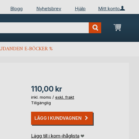
Blogg
Nyhetsbrev
Hjälp
Mitt konto
Min kun
JUDANDEN E-BÖCKER %
110,00 kr
inkl. moms /
exkl. frakt
Tillgänglig
LÄGG I KUNDVAGNEN
Lägg till i kom-ihåglista