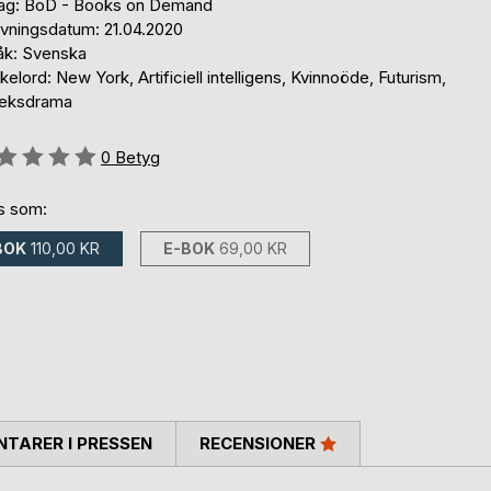
lag: BoD - Books on Demand
ivningsdatum: 21.04.2020
åk: Svenska
elord: New York, Artificiell intelligens, Kvinnoöde, Futurism,
leksdrama
g::
0
Betyg
ns som:
BOK
110,00 KR
E-BOK
69,00 KR
TARER I PRESSEN
RECENSIONER