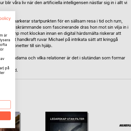
lir våra liv när den artificiella intelligensen nästlar sig in i allt vi
spolicy
w York markerar startpunkten för en sällsam resa i tid och rum,
 Lika skrämmande som fascinerande dras hon mot sin vilja in i
en kamp mot klockan innan en digital härdsmälta riskerar att
m är
e ersatt handkraft ruvar Michael på intrikata sätt att kringgå
lysera
 ofta
 marionetter till sin hjälp.
ör
drar i trådarna och vilka relationer är det i slutändan som formar
 av
ar) på
 framtid.
ler
oD