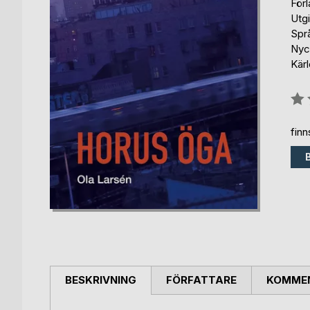
För
Utg
Spr
Nyck
Kär
Bety
0%
fin
BESKRIVNING
FÖRFATTARE
KOMMEN