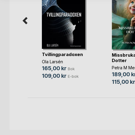
Tvillingparadoxen
en
Missbruk
Dotter
Ola Larsén
ensson
Petra M Me
165,00 kr
Bok
189,00 k
ok
109,00 kr
E-bok
115,00 k
bok