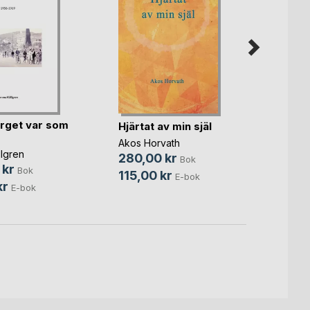
Joha
rget var som
Hjärtat av min själ
Bernie
Akos Horvath
249,
lgren
280,00 kr
Bok
95,0
 kr
Bok
115,00 kr
E-bok
kr
E-bok