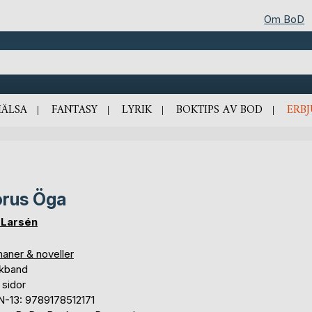
Om BoD
HÄLSA
FANTASY
LYRIK
BOKTIPS AV BOD
ERB
rus Öga
 Larsén
aner & noveller
kband
 sidor
N-13: 9789178512171