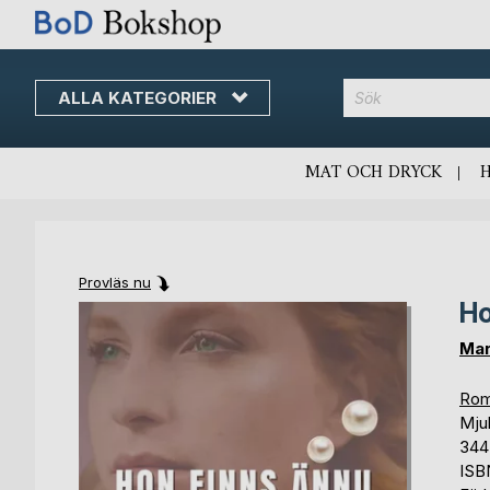
ALLA KATEGORIER
MAT OCH DRYCK
Provläs nu
Ho
Skip
Skip
to
to
Mar
the
the
end
beginning
Rom
of
of
Mju
the
the
344
images
images
ISB
gallery
gallery