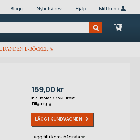
Blogg
Nyhetsbrev
Hjälp
Mitt konto
Min kun
JUDANDEN E-BÖCKER %
159,00 kr
inkl. moms /
exkl. frakt
Tillgänglig
LÄGG I KUNDVAGNEN
Lägg till i kom-ihåglista