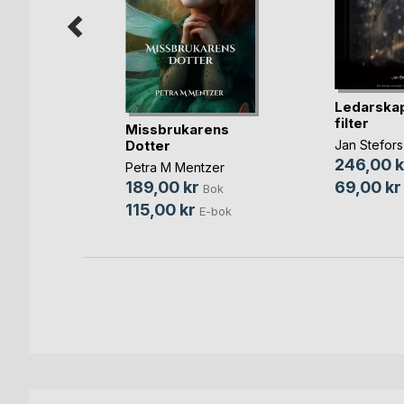
a växer
Ledarskap
rt
filter
Missbrukarens
sson
Dotter
Jan Stefors
ok
246,00 k
Petra M Mentzer
bok
69,00 kr
189,00 kr
Bok
115,00 kr
E-bok