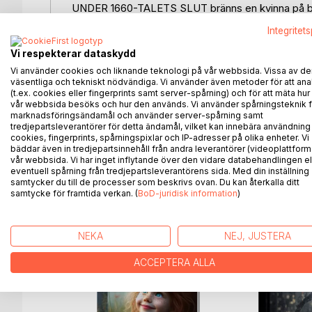
UNDER 1660-TALETS SLUT bränns en kvinna på bål i 
beskyllningar? Endast en ung man vågar protestera m
Integritet
människor på olika sidor om lojaliteten i Sveriges
framtiden bäst de förmår, men känslor och lojalitet
Vi respekterar dataskydd
Vi använder cookies och liknande teknologi på vår webbsida. Vissa av de
Nästan 350 år senare, en snöfattig julafton, möts t
väsentliga och tekniskt nödvändiga. Vi använder även metoder för att ana
(t.ex. cookies eller fingerprints samt server-spårning) och för att mäta hur
planera deras bröllop, och Oscar som fått fristad i
vår webbsida besöks och hur den används. Vi använder spårningsteknik f
en gåva från sin biologiska familj som vänder upp 
marknadsföringsändamål och använder server-spårning samt
när hennes eget ansvar tynger. Oscar å sin sida sök
tredjepartsleverantörer för detta ändamål, vilket kan innebära användning
cookies, fingerprints, spårningspixlar och IP-adresser på olika enheter. Vi
familjerelationer och växande, förbjudna, känslor f
bäddar även in tredjepartsinnehåll från andra leverantörer (videoplattform
vår webbsida. Vi har inget inflytande över den vidare databehandlingen el
eventuell spårning från tredjepartsleverantörens sida. Med din inställning
samtycker du till de processer som beskrivs ovan. Du kan återkalla ditt
samtycke för framtida verkan. (
BoD-juridisk information
)
ANDRA TITLAR HOS
B
NEKA
NEJ, JUSTERA
ACCEPTERA ALLA