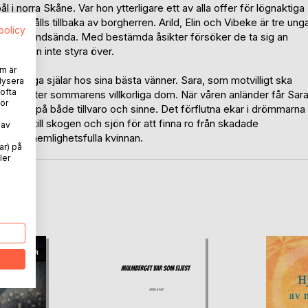
norra Skåne. Var hon ytterligare ett av alla offer för lögnaktiga
en hålls tillbaka av borgherren. Arild, Elin och Vibeke är tre ung
spolicy
 nyaste landsända. Med bestämda åsikter försöker de ta sig an
 kan man inte styra över.
m är
vå trasiga själar hos sina bästa vänner. Sara, som motvilligt ska
lysera
 ofta
 villan efter sommarens villkorliga dom. När våren anländer får Sar
ör
och ner på både tillvaro och sinne. Det förflutna ekar i drömmarna
er sig till skogen och sjön för att finna ro från skadade
 av
ör den hemlighetsfulla kvinnan.
ar) på
ler
oD