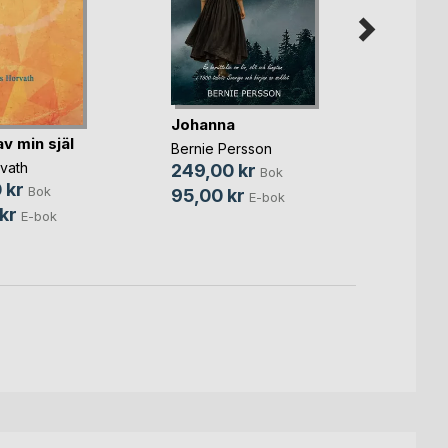
Spric
Johanna
gjord
av min själ
Bernie Persson
Crisse
vath
249,00 kr
Bok
299,
 kr
Bok
95,00 kr
E-bok
149,
kr
E-bok