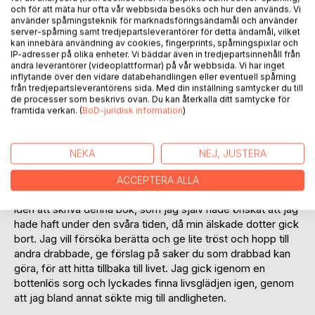
och för att mäta hur ofta vår webbsida besöks och hur den används. Vi
använder spårningsteknik för marknadsföringsändamål och använder
server-spårning samt tredjepartsleverantörer för detta ändamål, vilket
kan innebära användning av cookies, fingerprints, spårningspixlar och
IP-adresser på olika enheter. Vi bäddar även in tredjepartsinnehåll från
BESKRIVNING
andra leverantörer (videoplattformar) på vår webbsida. Vi har inget
inflytande över den vidare databehandlingen eller eventuell spårning
från tredjepartsleverantörens sida. Med din inställning samtycker du till
de processer som beskrivs ovan. Du kan återkalla ditt samtycke för
Den här boken handlar om sorg och sorgehantering. Sorg
framtida verkan. (
BoD-juridisk information
)
är något vi alla kommer att drabbas av. Ändå är det så svårt
att prata om den, speciellt om det är ett barn som gått bort.
Tyvärr är det ganska vanligt, eftersom vi ännu inte lyckas
NEKA
NEJ, JUSTERA
rädda alla som får cancer. Omgivningen står oftast helt
handfallen. Det gjorde även jag och det saknades något
ACCEPTERA ALLA
riktigt stöd för att hantera allt som uppstod. Därför kom
idén att skriva denna bok, som jag själv hade önskat att jag
hade haft under den svåra tiden, då min älskade dotter gick
bort. Jag vill försöka berätta och ge lite tröst och hopp till
andra drabbade, ge förslag på saker du som drabbad kan
göra, för att hitta tillbaka till livet. Jag gick igenom en
bottenlös sorg och lyckades finna livsglädjen igen, genom
att jag bland annat sökte mig till andligheten.