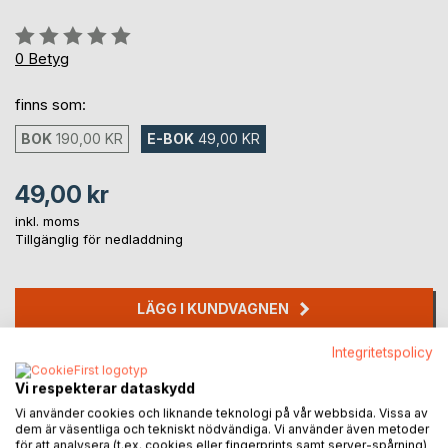
Betyg::
0%
0
Betyg
finns som:
BOK
190,00 KR
E-BOK
49,00 KR
49,00 kr
inkl. moms
Tillgänglig för nedladdning
LÄGG I KUNDVAGNEN
Integritetspolicy
Lägg till i kom-ihåglista
Recensera titel
Vi respekterar dataskydd
Vi använder cookies och liknande teknologi på vår webbsida. Vissa av
dem är väsentliga och tekniskt nödvändiga. Vi använder även metoder
för att analysera (t.ex. cookies eller fingerprints samt server-spårning)