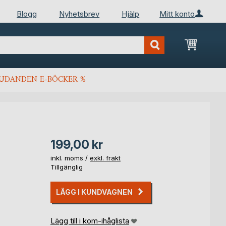
Blogg
Nyhetsbrev
Hjälp
Mitt konto
Min kun
JUDANDEN E-BÖCKER %
199,00 kr
inkl. moms /
exkl. frakt
Tillgänglig
LÄGG I KUNDVAGNEN
Lägg till i kom-ihåglista