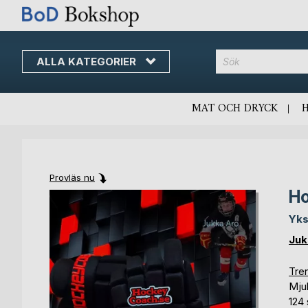
ALLA KATEGORIER
MAT OCH DRYCK
Provläs nu
Ho
Skip
Skip
to
to
Yks
the
the
end
beginning
Juk
of
of
the
the
Tren
images
images
Mju
gallery
gallery
124 