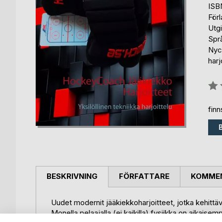
ISB
För
Utg
Spr
Nyck
harj
Bety
0%
fin
BESKRIVNING
FÖRFATTARE
KOMMEN
Uudet modernit jääkiekkoharjoitteet, jotka kehittävä
Monella pelaajalla (ei kaikilla) fysiikka on aikais