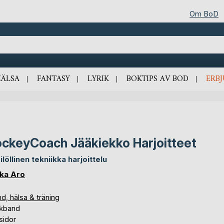
Om BoD
HÄLSA
FANTASY
LYRIK
BOKTIPS AV BOD
ERB
ckeyCoach Jääkiekko Harjoitteet
ilöllinen tekniikka harjoittelu
ka Aro
d, hälsa & träning
kband
sidor