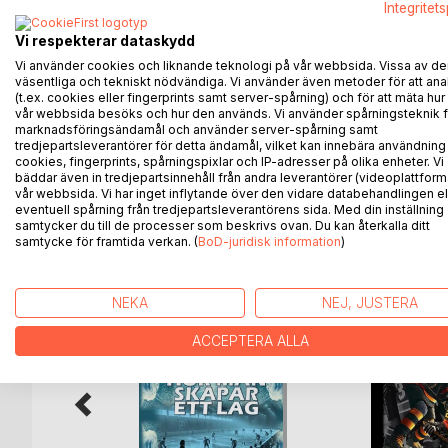
kiekonhallinta, harhautukset, laukaisutekniikka ja
Integritet
aikaisemmin.
Vi respekterar dataskydd
Fyysisen kapasiteetin täytyy kehittyä myös jäällä,
teknillisillä harjoitteilla. He ovat jo nähneet ne.
Vi använder cookies och liknande teknologi på vår webbsida. Vissa av de
väsentliga och tekniskt nödvändiga. Vi använder även metoder för att ana
Kirjan teema on yksilöllinen tekniikan harjoittelu jä
(t.ex. cookies eller fingerprints samt server-spårning) och för att mäta hur
luovuudelle. Hyvällä luistelijalla on aikaa olla luova
vår webbsida besöks och hur den används. Vi använder spårningsteknik f
hyvällä luistelulla...
marknadsföringsändamål och använder server-spårning samt
tredjepartsleverantörer för detta ändamål, vilket kan innebära användning
cookies, fingerprints, spårningspixlar och IP-adresser på olika enheter. Vi
bäddar även in tredjepartsinnehåll från andra leverantörer (videoplattform
vår webbsida. Vi har inget inflytande över den vidare databehandlingen el
eventuell spårning från tredjepartsleverantörens sida. Med din inställning
ANDRA TITLAR HOS
B
samtycker du till de processer som beskrivs ovan. Du kan återkalla ditt
samtycke för framtida verkan. (
BoD-juridisk information
)
NEKA
NEJ, JUSTERA
ACCEPTERA ALLA