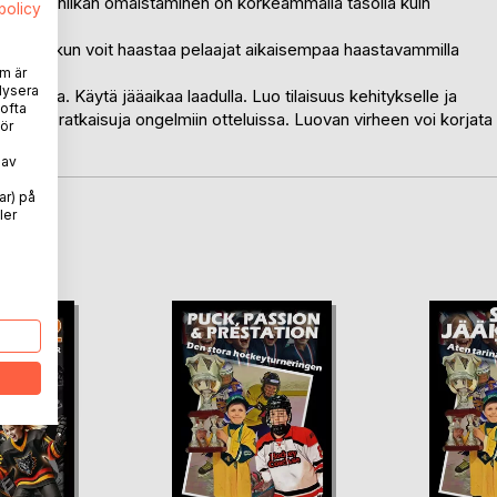
 uuden tekniikan omaistaminen on korkeammalla tasolla kuin
spolicy
 samalla kun voit haastaa pelaajat aikaisempaa haastavammilla
m är
lysera
äkiekossa. Käytä jääaikaa laadulla. Luo tilaisuus kehitykselle ja
 ofta
 ja löytää ratkaisuja ongelmiin otteluissa. Luovan virheen voi korjata
ör
 av
ar) på
ler
oD