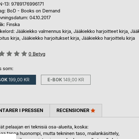
N-13: 9789176996171
lag: BoD - Books on Demand
ivningsdatum: 04.10.2017
åk: Finska
elord: Jääkiekko valmennus kirja, Jääkiekko harjoitteet kirja, Jä
oitus kirja, Jääkiekko harjoitukset kirja, Jääkiekko harjoittelu kirja
g::
0
Betyg
ns som:
BOK
199,00 KR
E-BOK
149,00 KR
TARER I PRESSEN
RECENSIONER
t pelaajan eri teknisiä osa-alueita, koska:
empaa tasoa huonompi, mutta tekninen taso, mailankäsittely,