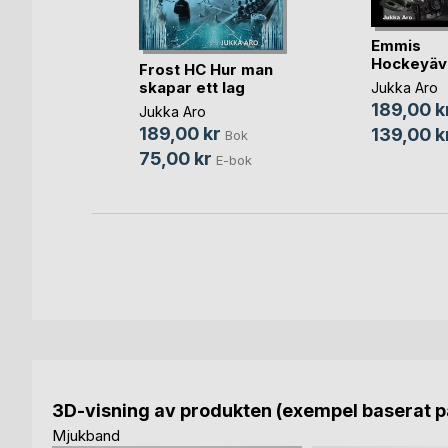
gar för
Emmis
Hockeyäv
Frost HC Hur man
skapar ett lag
Jukka Aro
189,00 k
Jukka Aro
ok
189,00 kr
139,00 k
Bok
-bok
75,00 kr
E-bok
3D-visning av produkten (exempel baserat på
Mjukband