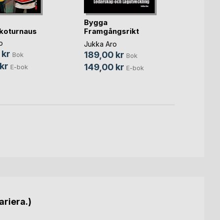
Bygga
koturnaus
Framgångsrikt
Emmi
Hockeylag
Hocke
o
Jukka Aro
Träni
 kr
189,00 kr
Bok
Jukka 
Bok
kr
129,
149,00 kr
E-bok
E-bok
99,0
ariera.)