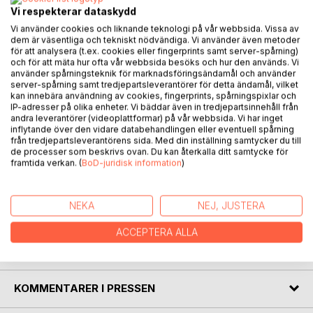
Kan vi bytte ut stress?
Vi respekterar dataskydd
Kan vi ta tiden tilbake?
Vi använder cookies och liknande teknologi på vår webbsida. Vissa av
Undre oss?
dem är väsentliga och tekniskt nödvändiga. Vi använder även metoder
Være glad?
för att analysera (t.ex. cookies eller fingerprints samt server-spårning)
och för att mäta hur ofta vår webbsida besöks och hur den används. Vi
Legge lista litt lavere?
använder spårningsteknik för marknadsföringsändamål och använder
server-spårning samt tredjepartsleverantörer för detta ändamål, vilket
Bli kjent med Tanketrollet.
kan innebära användning av cookies, fingerprints, spårningspixlar och
IP-adresser på olika enheter. Vi bäddar även in tredjepartsinnehåll från
Bli kjent med Pinnsvin.
andra leverantörer (videoplattformar) på vår webbsida. Vi har inget
Bli kjent med Hjertrud som vil at vi skal stoppe opp, puste
inflytande över den vidare databehandlingen eller eventuell spårning
med hjertet og tenke litt annerledes.
från tredjepartsleverantörens sida. Med din inställning samtycker du till
Hva er det vi skal rekke?
de processer som beskrivs ovan. Du kan återkalla ditt samtycke för
framtida verkan. (
BoD-juridisk information
)
HJERTRUD OG TANKETROLLET er en tankebok for alle
som jobber med barn, har barn eller kjenner noen som
NEKA
NEJ, JUSTERA
jobber med barn.
ACCEPTERA ALLA
FÖRFATTARE
KOMMENTARER I PRESSEN